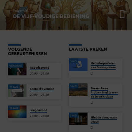
Volgende
DE VIJF-VOUDIGE BEDIENING
VOLGENDE
LAATSTE PREKEN
GEBEURTENISSEN
3 MEI
Het interpreteren
VANDAAG
van Gods spreken
Gebedsavond
20:00 – 21:00
3 MEI
11 AUG
Tussen twee
Connect avonden
kruizen in of tussen
20:00 – 21:30
de twee kruizen
19 AUG
Jeugdavond
2 MEI
17:00 – 20:00
Niet de doos, maar
Jezus