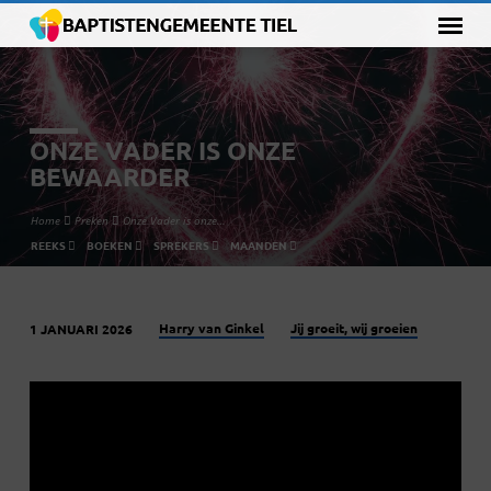
ONZE VADER IS ONZE
BEWAARDER
Home
Preken
Onze Vader is onze…
REEKS
BOEKEN
SPREKERS
MAANDEN
Harry van Ginkel
Jij groeit, wij groeien
1 JANUARI 2026
ONZE
VADER
IS
ONZE
BEWAARDER