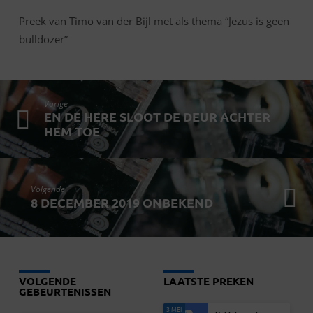
Preek van Timo van der Bijl met als thema “Jezus is geen
bulldozer”
Vorige
EN DE HERE SLOOT DE DEUR ACHTER
HEM TOE
Volgende
8 DECEMBER 2019 ONBEKEND
VOLGENDE
LAATSTE PREKEN
GEBEURTENISSEN
3 MEI