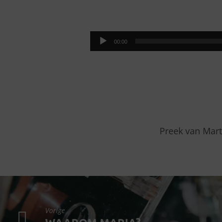
KRIBBE
–
Audiospeler
00:00
KRUIS
–
KROON
Preek van Mart
Vorige