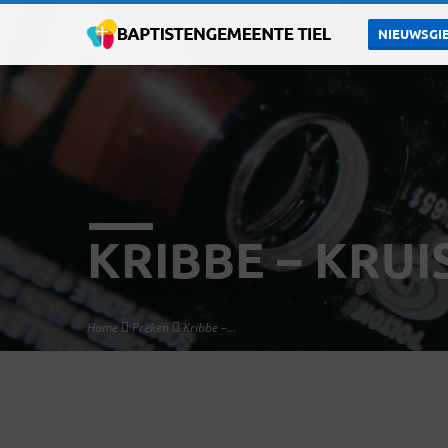
NIEUWSGIE
KRIBBE – KRUI
Home
Preken
Kribbe –…