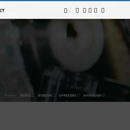
CT
Preken
REEKS
BOEKEN
SPREKERS
MAANDEN