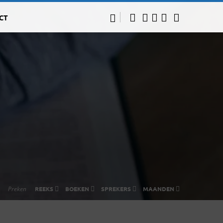
CT
Preken
REEKS
BOEKEN
SPREKERS
MAANDEN