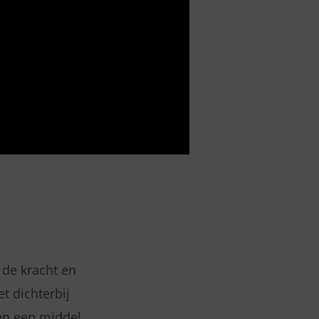
 de kracht en
t dichterbij
een een middel