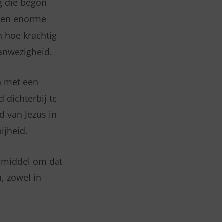
g die begon
 een enorme
n hoe krachtig
anwezigheid.
n met een
 dichterbij te
d van Jezus in
ijheid.
ig middel om dat
, zowel in