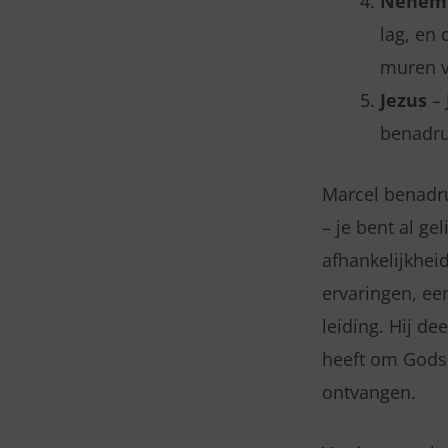
Nehem
lag, en 
muren v
Jezus
– 
benadruk
Marcel benadru
– je bent al ge
afhankelijkhei
ervaringen, ee
leiding. Hij d
heeft om Gods 
ontvangen.