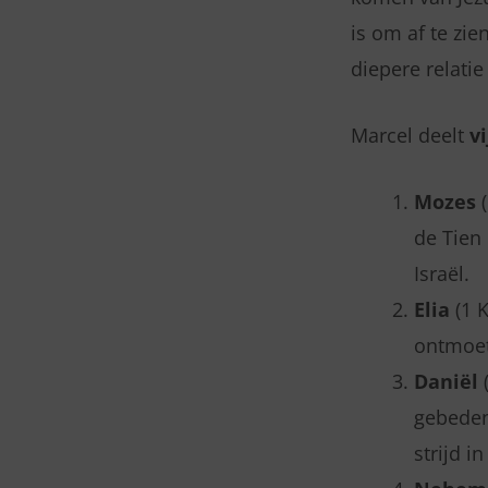
is om af te zi
diepere relati
Marcel deelt
v
Mozes
(
de Tien
Israël.
Elia
(1 K
ontmoet
Daniël
(
gebeden
strijd i