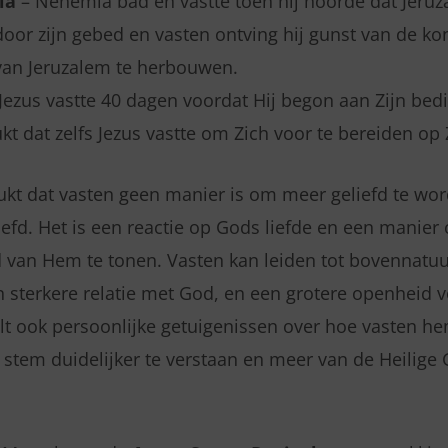
ia
– Nehemia bad en vastte toen hij hoorde dat Jeruz
door zijn gebed en vasten ontving hij gunst van de k
an Jeruzalem te herbouwen.
Jezus vastte 40 dagen voordat Hij begon aan Zijn bed
t dat zelfs Jezus vastte om Zich voor te bereiden op Z
kt dat vasten geen manier is om meer geliefd te wo
liefd. Het is een reactie op Gods liefde en een manier
d van Hem te tonen. Vasten kan leiden tot bovennatuu
n sterkere relatie met God, en een grotere openheid v
eelt ook persoonlijke getuigenissen over hoe vasten 
stem duidelijker te verstaan en meer van de Heilige 