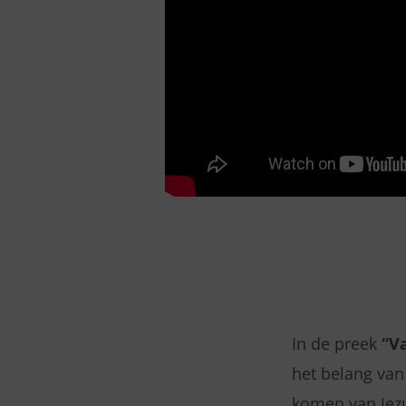
In de preek
“V
het belang van 
komen van Jezu