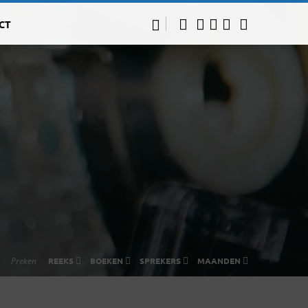
CT
Preken
REEKS
BOEKEN
SPREKERS
MAANDEN