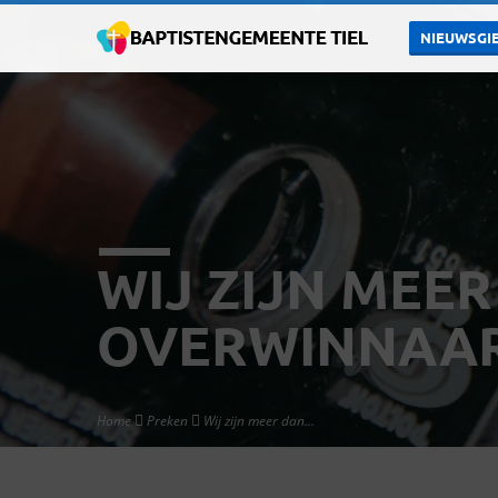
NIEUWSGIE
WIJ ZIJN MEE
OVERWINNAA
Home
Preken
Wij zijn meer dan…