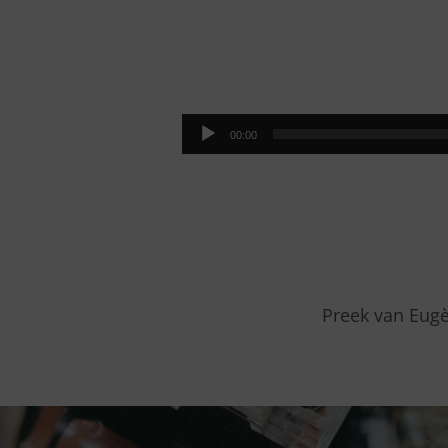
WIJ
ZIJN
Audiospeler
00:00
MEER
DAN
OVERWINNAAR
Preek van Eugè