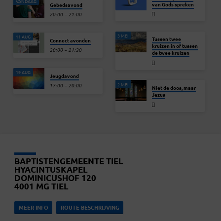
VANDAAG
van Gods spreken
Gebedsavond
20:00 – 21:00
3 MEI
11 AUG
Tussen twee
Connect avonden
kruizen in of tussen
20:00 – 21:30
de twee kruizen
19 AUG
Jeugdavond
2 MEI
17:00 – 20:00
Niet de doos, maar
Jezus
BAPTISTENGEMEENTE TIEL
HYACINTUSKAPEL
DOMINICUSHOF 120
4001 MG TIEL
MEER INFO
ROUTE BESCHRIJVING