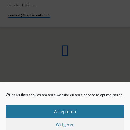
Zondag 10.00 uur
contact​@baptistentiel.nl
Wij gebruiken cookies om onze website en onze service te optimaliseren.
ONLINE ARCHIEF
CONTACT
Sprekers
ANBI
Preekseries
E-mail
Accepteren
Privacy beleid
Colofon
Weigeren