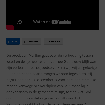
KIJK
LUISTER
BEWAAR
De preek van Martien gaat over de verhouding tussen
Israël en de gemeente, en over hoe God trouw blijft aan
zijn verbond met het Joodse volk, terwijl wij als gelovigen
uit de heidenen daarin mogen worden ingesloten. Hij
begint persoonlijk: december is voor hem een moeilijke
maand vanwege het overlijden van Stik, maar hij is
dankbaar om in de gemeente te zijn, te zien wat God
doet en te horen dat er gevast wordt voor Tiel.
Vervolgens raakt hij kort de gebeurtenissen van 7