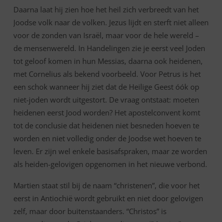
Daarna laat hij zien hoe het heil zich verbreedt van het
Joodse volk naar de volken. Jezus lijdt en sterft niet alleen
voor de zonden van Israël, maar voor de hele wereld –
de mensenwereld. In Handelingen zie je eerst veel Joden
tot geloof komen in hun Messias, daarna ook heidenen,
met Cornelius als bekend voorbeeld. Voor Petrus is het
een schok wanneer hij ziet dat de Heilige Geest óók op
niet-joden wordt uitgestort. De vraag ontstaat: moeten
heidenen eerst Jood worden? Het apostelconvent komt
tot de conclusie dat heidenen niet besneden hoeven te
worden en niet volledig onder de Joodse wet hoeven te
leven. Er zijn wel enkele basisafspraken, maar ze worden
als heiden-gelovigen opgenomen in het nieuwe verbond.
Martien staat stil bij de naam “christenen”, die voor het
eerst in Antiochië wordt gebruikt en niet door gelovigen
zelf, maar door buitenstaanders. “Christos” is