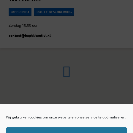
MEER INFO
ROUTE BESCHRIJVING
Zondag 10.00 uur
contact​@baptistentiel.nl
Wij gebruiken cookies om onze website en onze service te optimaliseren.
ONLINE ARCHIEF
CONTACT
Sprekers
ANBI
Preekseries
E-mail