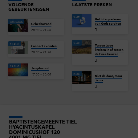
VOLGENDE
LAATSTE PREKEN
GEBEURTENISSEN
3 MEI
Het interpreteren
VANDAAG
van Gods spreken
Gebedsavond
20:00 – 21:00
3 MEI
11 AUG
Tussen twee
Connect avonden
kruizen in of tussen
20:00 – 21:30
de twee kruizen
19 AUG
Jeugdavond
2 MEI
17:00 – 20:00
Niet de doos, maar
Jezus
BAPTISTENGEMEENTE TIEL
HYACINTUSKAPEL
DOMINICUSHOF 120
4001 MG TIEL