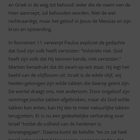
en Griek in de weg tot behoud: ieder die de naam van de
Heer aanroept, zal behouden worden. Niet de wet
rechtvaardigt, maar het geloof in Jezus de Messias en zijn
kruis en opstanding.
In Romeinen 11 verwerpt Paulus expliciet de gedachte
dat God zijn volk heeft verstoten: “Volstrekt niet. God
heeft zijn volk dat Hij tevoren kende, niet verstoten.”
Martien benadrukt dat dit zwart-op-wit staat. Hij legt het
beeld van de olijfboom uit: Israël is de edele olijf, wij
heiden-gelovigen zijn wilde takken die daarop geënt zijn.
De wortel draagt ons, niet andersom. Door ongeloof zijn
sommige Joodse takken afgebroken, maar als God wilde
takken kan enten, kan Hij des te meer natuurlijke takken
terugzetten. Er is nu een gedeeltelijke verharding over
Israël “totdat de volheid van de heidenen is
binnengegaan”. Daarna komt de belofte: “en zo zal heel
Israël zalig worden.” Hoe precies, wanneer en hoe dat