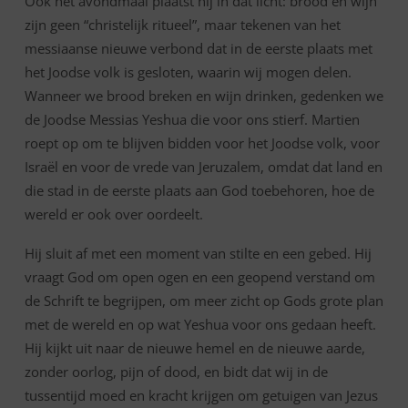
Ook het avondmaal plaatst hij in dat licht: brood en wijn
zijn geen “christelijk ritueel”, maar tekenen van het
messiaanse nieuwe verbond dat in de eerste plaats met
het Joodse volk is gesloten, waarin wij mogen delen.
Wanneer we brood breken en wijn drinken, gedenken we
de Joodse Messias Yeshua die voor ons stierf. Martien
roept op om te blijven bidden voor het Joodse volk, voor
Israël en voor de vrede van Jeruzalem, omdat dat land en
die stad in de eerste plaats aan God toebehoren, hoe de
wereld er ook over oordeelt.
Hij sluit af met een moment van stilte en een gebed. Hij
vraagt God om open ogen en een geopend verstand om
de Schrift te begrijpen, om meer zicht op Gods grote plan
met de wereld en op wat Yeshua voor ons gedaan heeft.
Hij kijkt uit naar de nieuwe hemel en de nieuwe aarde,
zonder oorlog, pijn of dood, en bidt dat wij in de
tussentijd moed en kracht krijgen om getuigen van Jezus