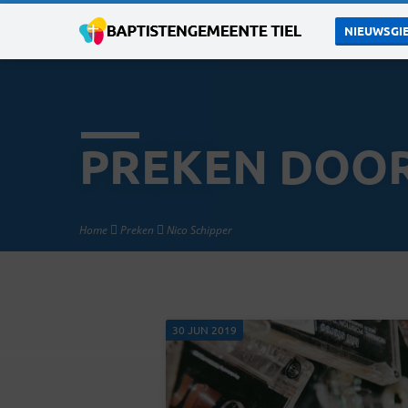
NIEUWSGIE
PREKEN DOOR
Home
Preken
Nico Schipper
30 JUN 2019
PREKEN
DOOR