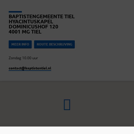
BAPTISTENGEMEENTE TIEL
HYACINTUSKAPEL
DOMINICUSHOF 120
4001 MG TIEL
MEER INFO
ROUTE BESCHRIJVING
Zondag 10.00 uur
contact​@baptistentiel.nl