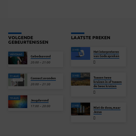
VOLGENDE
LAATSTE PREKEN
GEBEURTENISSEN
3 MEI
Het interpreteren
VANDAAG
van Gods spreken
Gebedsavond
20:00 – 21:00
3 MEI
11 AUG
Tussen twee
Connect avonden
kruizen in of tussen
20:00 – 21:30
de twee kruizen
19 AUG
Jeugdavond
2 MEI
17:00 – 20:00
Niet de doos, maar
Jezus