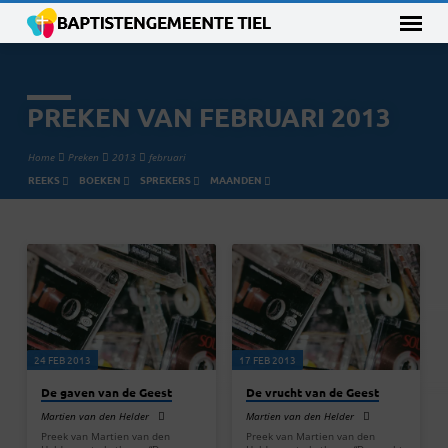
PREKEN VAN FEBRUARI 2013
Home
Preken
2013
februari
REEKS
BOEKEN
SPREKERS
MAANDEN
PREKEN
VAN
FEBRUARI
2013
24 FEB 2013
17 FEB 2013
De gaven van de Geest
De vrucht van de Geest
Martien van den Helder
Martien van den Helder
Preek van Martien van den
Preek van Martien van den