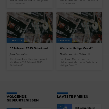
Helder met als thema “De gaven
Helder met als thema “De vrucht
van de Geest”
van de Geest”
10 FEB 2013
3 FEB 2013
10 februari 2013 Onbekend
Wie is de Heilige Geest?
Jaco Oversluizen
Martien van den Helder
Preek van Jaco Oversluizen met
Preek van Martien van den
als thema “10 februari 2013
Helder met als thema “Wie is de
Onbekend”
Heilige Geest?”
VOLGENDE
LAATSTE PREKEN
GEBEURTENISSEN
3 MEI
Het interpreteren