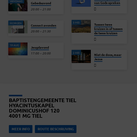
VANDAAG
van Gods spreken
Gebedsavond
20:00 – 21:00
3 MEI
MORGEN
Tussen twee
Connect avonden
kruizen in of tussen
20:00 – 21:30
de twee kruizen
19 AUG
Jeugdavond
2 MEI
17:00 – 20:00
Niet de doos, maar
Jezus
BAPTISTENGEMEENTE TIEL
HYACINTUSKAPEL
DOMINICUSHOF 120
4001 MG TIEL
MEER INFO
ROUTE BESCHRIJVING