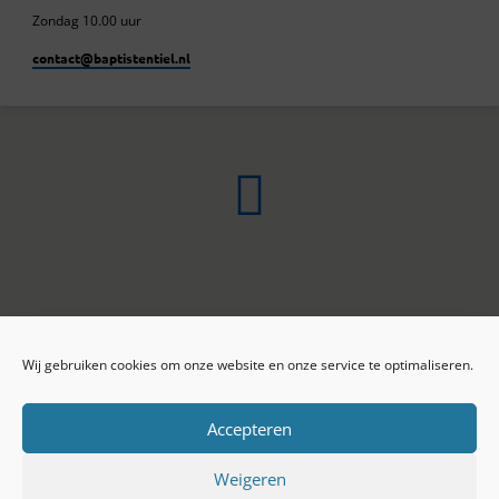
Zondag 10.00 uur
contact​@baptistentiel.nl
Wij gebruiken cookies om onze website en onze service te optimaliseren.
ONLINE ARCHIEF
CONTACT
Sprekers
ANBI
Preekseries
E-mail
Accepteren
Privacy beleid
Colofon
Weigeren