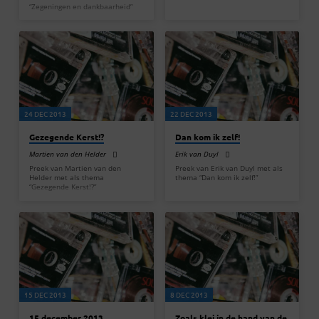
“Zegeningen en dankbaarheid”
24 DEC 2013
22 DEC 2013
Gezegende Kerst!?
Dan kom ik zelf!
Martien van den Helder
Erik van Duyl
Preek van Martien van den
Preek van Erik van Duyl met als
Helder met als thema
thema “Dan kom ik zelf!”
“Gezegende Kerst!?”
15 DEC 2013
8 DEC 2013
15 december 2013
Zoals klei in de hand van de