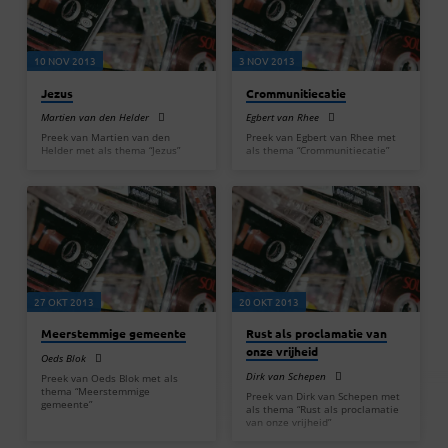
10 NOV 2013
3 NOV 2013
Jezus
Crommunitiecatie
Martien van den Helder
Egbert van Rhee
Preek van Martien van den
Preek van Egbert van Rhee met
Helder met als thema “Jezus”
als thema “Crommunitiecatie”
27 OKT 2013
20 OKT 2013
Meerstemmige gemeente
Rust als proclamatie van
onze vrijheid
Oeds Blok
Dirk van Schepen
Preek van Oeds Blok met als
thema “Meerstemmige
Preek van Dirk van Schepen met
gemeente”
als thema “Rust als proclamatie
van onze vrijheid”