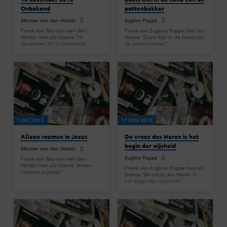
Onbekend
pottenbakker
Martien van den Helder
Eugène Poppe
Preek van Martien van den
Preek van Eugène Poppe met als
Helder met als thema “15
thema “Zoals klei in de hand van
december 2013 Onbekend”
de pottenbakker”
1 DEC 2013
17 NOV 2013
Alleen roemen in Jezus
De vreze des Heren is het
begin der wijsheid
Martien van den Helder
Eugène Poppe
Preek van Martien van den
Helder met als thema “Alleen
Preek van Eugène Poppe met als
roemen in Jezus”
thema “De vreze des Heren is
het begin der wijsheid”