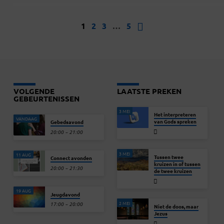
1
2
3
…
5
VOLGENDE
LAATSTE PREKEN
GEBEURTENISSEN
3 MEI
Het interpreteren
VANDAAG
van Gods spreken
Gebedsavond
20:00 – 21:00
3 MEI
11 AUG
Tussen twee
Connect avonden
kruizen in of tussen
20:00 – 21:30
de twee kruizen
19 AUG
Jeugdavond
2 MEI
17:00 – 20:00
Niet de doos, maar
Jezus