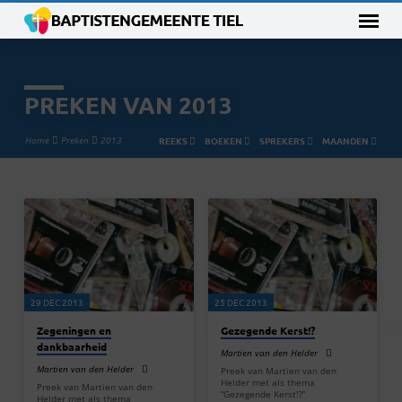
PREKEN VAN 2013
Home
Preken
2013
REEKS
BOEKEN
SPREKERS
MAANDEN
PREKEN
VAN
2013
29 DEC 2013
25 DEC 2013
Zegeningen en
Gezegende Kerst!?
dankbaarheid
Martien van den Helder
Martien van den Helder
Preek van Martien van den
Helder met als thema
Preek van Martien van den
“Gezegende Kerst!?”
Helder met als thema