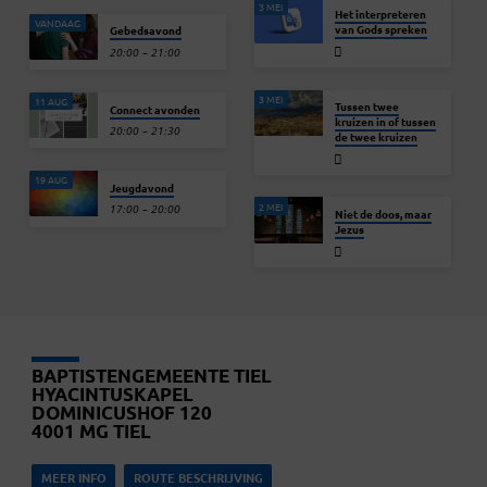
3 MEI
Het interpreteren
VANDAAG
van Gods spreken
Gebedsavond
20:00 – 21:00
3 MEI
11 AUG
Tussen twee
Connect avonden
kruizen in of tussen
20:00 – 21:30
de twee kruizen
19 AUG
Jeugdavond
2 MEI
17:00 – 20:00
Niet de doos, maar
Jezus
BAPTISTENGEMEENTE TIEL
HYACINTUSKAPEL
DOMINICUSHOF 120
4001 MG TIEL
MEER INFO
ROUTE BESCHRIJVING