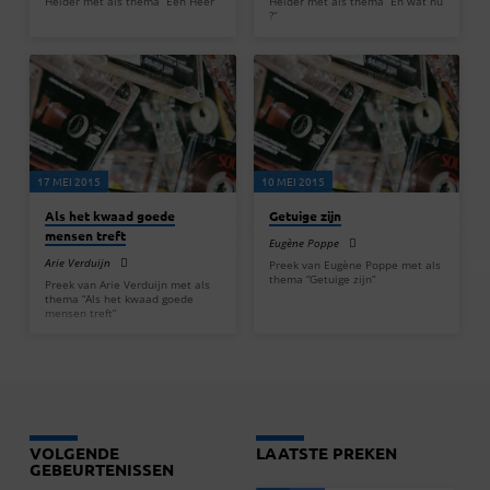
Helder met als thema “Eén Heer”
Helder met als thema “En wat nu
?”
17 MEI 2015
10 MEI 2015
Als het kwaad goede
Getuige zijn
mensen treft
Eugène Poppe
Arie Verduijn
Preek van Eugène Poppe met als
thema “Getuige zijn”
Preek van Arie Verduijn met als
thema “Als het kwaad goede
mensen treft”
VOLGENDE
LAATSTE PREKEN
GEBEURTENISSEN