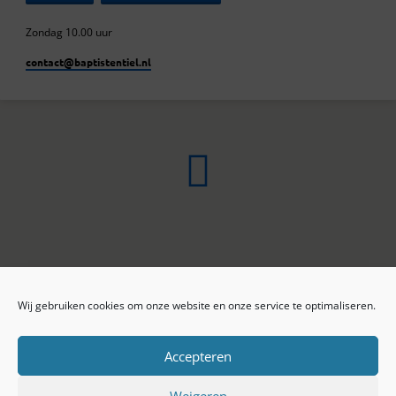
Zondag 10.00 uur
contact​@baptistentiel.nl
Wij gebruiken cookies om onze website en onze service te optimaliseren.
ONLINE ARCHIEF
CONTACT
Sprekers
ANBI
Preekseries
E-mail
Accepteren
Privacy beleid
Colofon
Weigeren