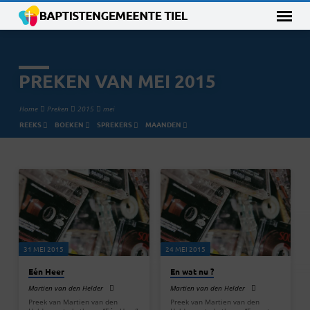
PREKEN VAN MEI 2015
Home
Preken
2015
mei
REEKS
BOEKEN
SPREKERS
MAANDEN
PREKEN
VAN
MEI
2015
31 MEI 2015
24 MEI 2015
Eén Heer
En wat nu ?
Martien van den Helder
Martien van den Helder
Preek van Martien van den
Preek van Martien van den