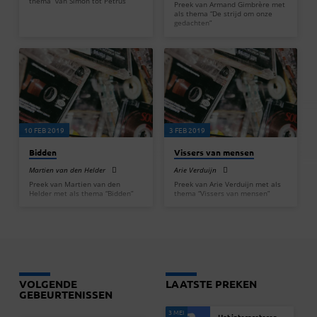
thema “van Simon tot Petrus”
Preek van Armand Gimbrère met
als thema “De strijd om onze
gedachten”
10 FEB 2019
3 FEB 2019
Bidden
Vissers van mensen
Martien van den Helder
Arie Verduijn
Preek van Martien van den
Preek van Arie Verduijn met als
Helder met als thema “Bidden”
thema “Vissers van mensen”
VOLGENDE
LAATSTE PREKEN
GEBEURTENISSEN
3 MEI
Het interpreteren