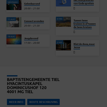
VANDAAG
van Gods spreken
Gebedsavond
20:00 – 21:00
3 MEI
11 AUG
Tussen twee
Connect avonden
kruizen in of tussen
20:00 – 21:30
de twee kruizen
19 AUG
Jeugdavond
2 MEI
17:00 – 20:00
Niet de doos, maar
Jezus
BAPTISTENGEMEENTE TIEL
HYACINTUSKAPEL
DOMINICUSHOF 120
4001 MG TIEL
MEER INFO
ROUTE BESCHRIJVING