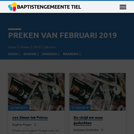
PREKEN VAN FEBRUARI 2019
Home
Preken
2019
februari
REEKS
BOEKEN
SPREKERS
MAANDEN
PREKEN
VAN
FEBRUARI
2019
24 FEB 2019
17 FEB 2019
van Simon tot Petrus
De strijd om onze
gedachten
Eugène Poppe
Armand Gimbrére
Preek van Eugène Poppe met als