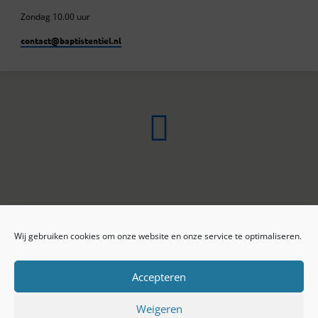
Zondag 10.00 uur
contact​@baptistentiel.nl
Wij gebruiken cookies om onze website en onze service te optimaliseren.
ONLINE ARCHIEF
CONTACT
Sprekers
ANBI
Preekseries
E-mail
Accepteren
Privacy beleid
Colofon
Weigeren