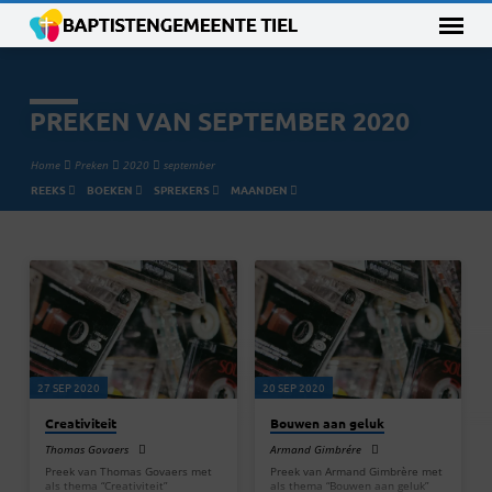
PREKEN VAN SEPTEMBER 2020
Home
Preken
2020
september
REEKS
BOEKEN
SPREKERS
MAANDEN
PREKEN
VAN
SEPTEMBER
2020
27 SEP 2020
20 SEP 2020
Creativiteit
Bouwen aan geluk
Thomas Govaers
Armand Gimbrére
Preek van Thomas Govaers met
Preek van Armand Gimbrère met
als thema “Creativiteit”
als thema “Bouwen aan geluk”