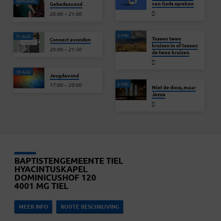
VANDAAG
van Gods spreken
Gebedsavond
20:00 – 21:00
3 MEI
11 AUG
Tussen twee
Connect avonden
kruizen in of tussen
20:00 – 21:30
de twee kruizen
19 AUG
Jeugdavond
2 MEI
17:00 – 20:00
Niet de doos, maar
Jezus
BAPTISTENGEMEENTE TIEL
HYACINTUSKAPEL
DOMINICUSHOF 120
4001 MG TIEL
MEER INFO
ROUTE BESCHRIJVING