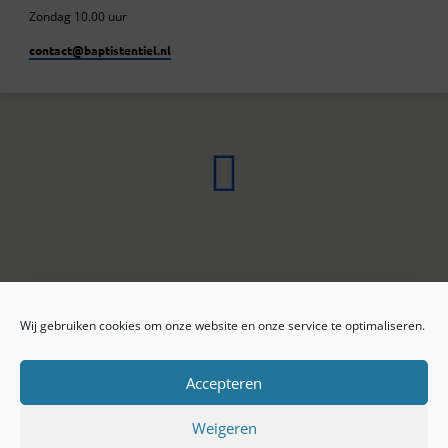
Zondag 10.00 uur
contact​@baptistentiel.nl
Wij gebruiken cookies om onze website en onze service te optimaliseren.
ONLINE ARCHIEF
CONTACT
Sprekers
ANBI
Preekseries
E-mail
Accepteren
Privacy beleid
Colofon
Weigeren