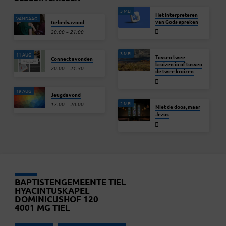
van…
3 MEI
Het interpreteren
VANDAAG
van Gods spreken
Gebedsavond
20:00 – 21:00
3 MEI
11 AUG
Tussen twee
Connect avonden
kruizen in of tussen
20:00 – 21:30
de twee kruizen
19 AUG
Jeugdavond
2 MEI
17:00 – 20:00
Niet de doos, maar
Jezus
BAPTISTENGEMEENTE TIEL
HYACINTUSKAPEL
DOMINICUSHOF 120
4001 MG TIEL