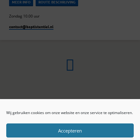
MEER INFO
ROUTE BESCHRIJVING
Zondag 10.00 uur
contact​@baptistentiel.nl
Wij gebruiken cookies om onze website en onze service te optimaliseren.
ONLINE ARCHIEF
CONTACT
Sprekers
ANBI
Preekseries
E-mail
Accepteren
Privacy beleid
Colofon