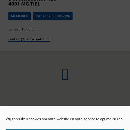
4001 MG TIEL
MEER INFO
ROUTE BESCHRIJVING
Zondag 10.00 uur
contact​@baptistentiel.nl
Wij gebruiken cookies om onze website en onze service te optimaliseren.
ONLINE ARCHIEF
CONTACT
Sprekers
ANBI