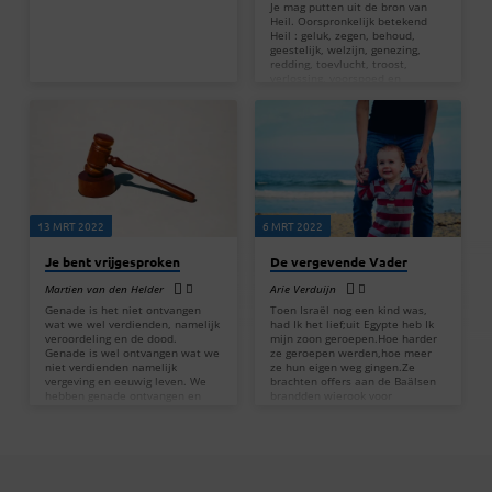
Je mag putten uit de bron van
Heil. Oorspronkelijk betekend
Heil : geluk, zegen, behoud,
geestelijk, welzijn, genezing,
redding, toevlucht, troost,
verlossing, voorspoed en
welvaart. Allemaal betekenissen
van Heil. Dat is een bron waar
we uit mogen putten en het is
niet dat je naar een bron hoeft
te gaan, maar het is een bron
die in ons is als je je leven aan
Jezus hebt gegeven. Luister nu
de preek van Menno Colijn terug.
En op de laatste, de…
13 MRT 2022
6 MRT 2022
Je bent vrijgesproken
De vergevende Vader
Martien van den Helder
Arie Verduijn
Genade is het niet ontvangen
Toen Israël nog een kind was,
wat we wel verdienden, namelijk
had Ik het lief;uit Egypte heb Ik
veroordeling en de dood.
mijn zoon geroepen.Hoe harder
Genade is wel ontvangen wat we
ze geroepen werden,hoe meer
niet verdienden namelijk
ze hun eigen weg gingen.Ze
vergeving en eeuwig leven. We
brachten offers aan de Baälsen
hebben genade ontvangen en
brandden wierook voor
zijn vrijgesproken. We hoeven
godenbeelden –terwijl Ik het
niet bang te zien want we weten
toch was die Efraïm leerde
dat we in Jezus boven de
lopenen hem op mijn arm
machten en krachten gesteld
nam.Maar zij beseften niet dat
zijn. En dit zeg ik, opdat
Ík hen verzorgde.Zacht leidde Ik
niemand u misleidt met
hen bij de teugels,aan koorden