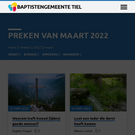
PREKEN VAN MAART 2022
Home
Preken
2022
maart
REEKS
BOEKEN
SPREKERS
MAANDEN
PREKEN
VAN
MAART
2022
27 MRT 2022
21 MRT 2022
Waarom treft kwaad (lijden)
Laat een ieder die dorst
goede mensen?
heeft komen
Eugène Poppe
Menno Colijn