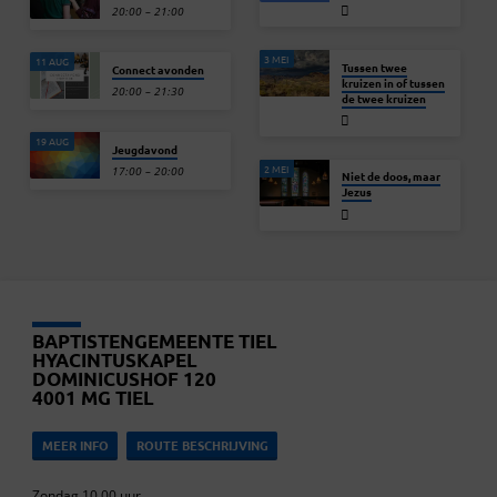
20:00 – 21:00
3 MEI
11 AUG
Tussen twee
Connect avonden
kruizen in of tussen
20:00 – 21:30
de twee kruizen
19 AUG
Jeugdavond
2 MEI
17:00 – 20:00
Niet de doos, maar
Jezus
BAPTISTENGEMEENTE TIEL
HYACINTUSKAPEL
DOMINICUSHOF 120
4001 MG TIEL
MEER INFO
ROUTE BESCHRIJVING
Zondag 10.00 uur