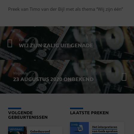
Preek van Timo van der Bijl met als thema “Wij zijn één”
Vorige
WIJ ZIJN ZALIG UIT GENADE
Volgende
23 AUGUSTUS 2020 ONBEKEND
VOLGENDE
LAATSTE PREKEN
GEBEURTENISSEN
3 MEI
Het interpreteren
VANDAAG
van Gods spreken
Gebedsavond