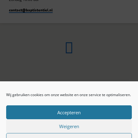
contact​@baptistentiel.nl
Wij gebruiken cookies om onze website en onze service te optimaliseren.
ONLINE ARCHIEF
CONTACT
Sprekers
ANBI
Preekseries
E-mail
Accepteren
Privacy beleid
Colofon
Weigeren