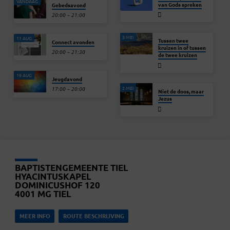
VANDAAG
van Gods spreken
Gebedsavond
20:00 – 21:00
3 MEI
11 AUG
Tussen twee
Connect avonden
kruizen in of tussen
20:00 – 21:30
de twee kruizen
19 AUG
Jeugdavond
2 MEI
17:00 – 20:00
Niet de doos, maar
Jezus
BAPTISTENGEMEENTE TIEL
HYACINTUSKAPEL
DOMINICUSHOF 120
4001 MG TIEL
MEER INFO
ROUTE BESCHRIJVING