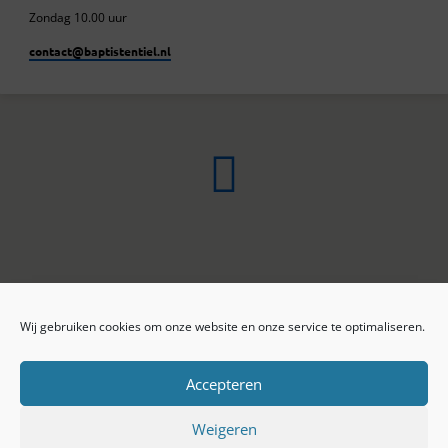
Zondag 10.00 uur
contact​@baptistentiel.nl
Wij gebruiken cookies om onze website en onze service te optimaliseren.
ONLINE ARCHIEF
CONTACT
Sprekers
ANBI
Preekseries
E-mail
Accepteren
Privacy beleid
Colofon
Weigeren