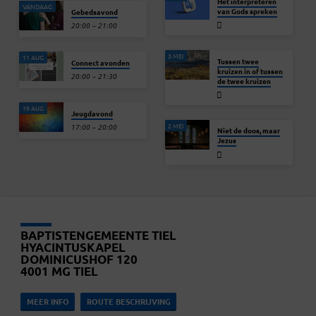
Het interpreteren
VANDAAG
van Gods spreken
Gebedsavond
20:00 – 21:00
3 MEI
11 AUG
Tussen twee
Connect avonden
kruizen in of tussen
20:00 – 21:30
de twee kruizen
19 AUG
Jeugdavond
2 MEI
17:00 – 20:00
Niet de doos, maar
Jezus
BAPTISTENGEMEENTE TIEL
HYACINTUSKAPEL
DOMINICUSHOF 120
4001 MG TIEL
MEER INFO
ROUTE BESCHRIJVING