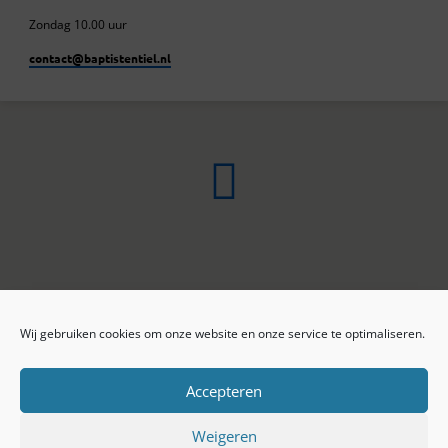
Zondag 10.00 uur
contact​@baptistentiel.nl
Wij gebruiken cookies om onze website en onze service te optimaliseren.
ONLINE ARCHIEF
CONTACT
Sprekers
ANBI
Preekseries
E-mail
Accepteren
Privacy beleid
Colofon
Weigeren