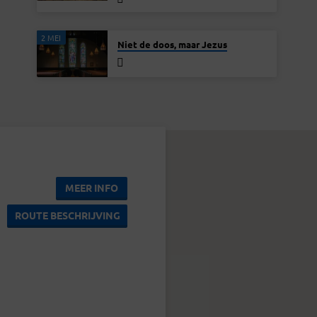
2 MEI
Niet de doos, maar Jezus
MEER INFO
ROUTE BESCHRIJVING