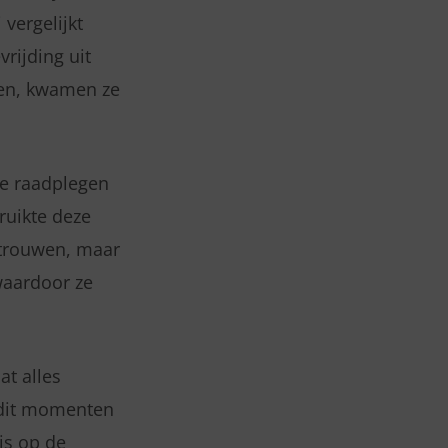
vergelijkt
rijding uit
den, kwamen ze
te raadplegen
ruikte deze
ertrouwen, maar
waardoor ze
at alles
n dit momenten
is op de