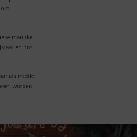
n om
ieke man die
jstaat en ons
maar als middel
eren, worden