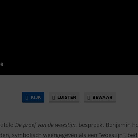
KIJK
LUISTER
BEWAAR
etiteld
De proef van de woestijn
, bespreekt Benjamin h
den, symbolisch weergegeven als een “woestijn”, bed