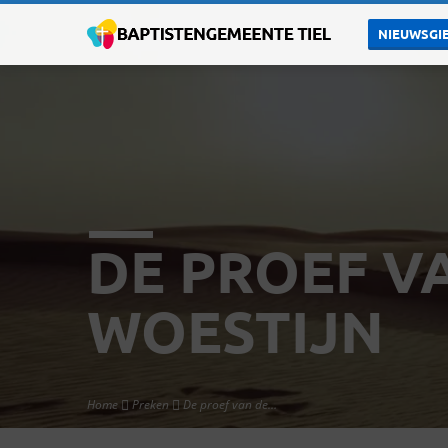
NIEUWSGIE
DE PROEF V
WOESTIJN
Home
Preken
De proef van de…