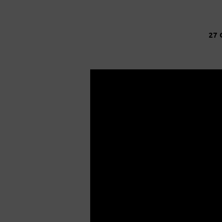
27 
DE
PROEF
VAN
DE
WOESTIJN