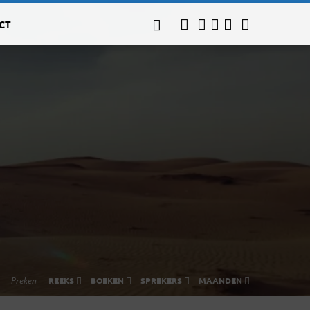
CT
Preken
REEKS
BOEKEN
SPREKERS
MAANDEN