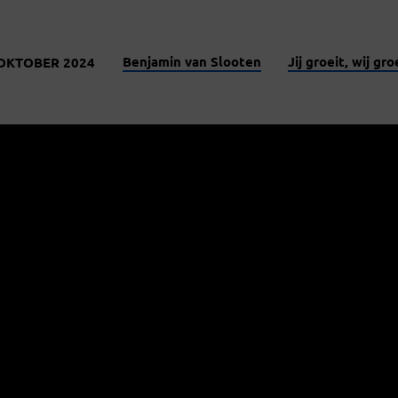
Benjamin van Slooten
Jij groeit, wij gr
OKTOBER 2024