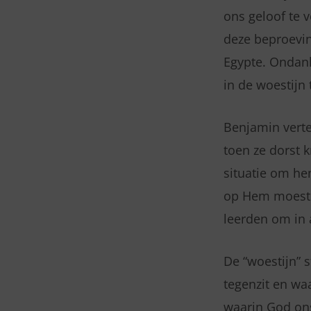
ons geloof te 
deze beproevin
Egypte. Ondan
in de woestijn 
Benjamin verte
toen ze dorst 
situatie om he
op Hem moesten
leerden om in 
De “woestijn” s
tegenzit en wa
waarin God ons