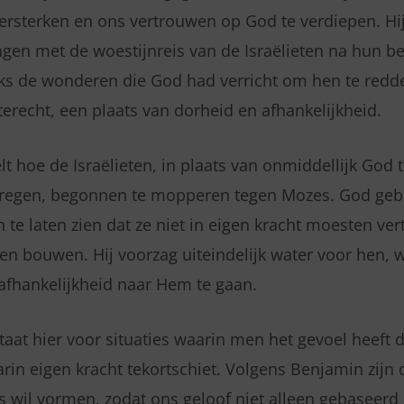
versterken en ons vertrouwen op God te verdiepen. Hij 
gen met de woestijnreis van de Israëlieten na hun bev
ks de wonderen die God had verricht om hen te red
terecht, een plaats van dorheid en afhankelijkheid.
lt hoe de Israëlieten, in plaats van onmiddellijk God 
kregen, begonnen te mopperen tegen Mozes. God geb
n te laten zien dat ze niet in eigen kracht moesten v
 bouwen. Hij voorzag uiteindelijk water voor hen, 
afhankelijkheid naar Hem te gaan.
taat hier voor situaties waarin men het gevoel heeft d
arin eigen kracht tekortschiet. Volgens Benjamin zij
 wil vormen, zodat ons geloof niet alleen gebaseerd 