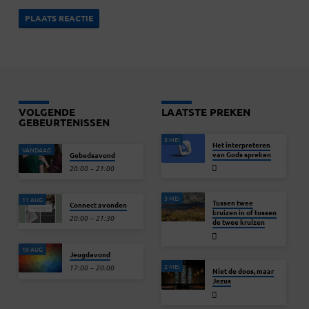
VOLGENDE
LAATSTE PREKEN
GEBEURTENISSEN
3 MEI
Het interpreteren
VANDAAG
van Gods spreken
Gebedsavond
20:00 – 21:00
3 MEI
11 AUG
Tussen twee
Connect avonden
kruizen in of tussen
20:00 – 21:30
de twee kruizen
19 AUG
Jeugdavond
2 MEI
17:00 – 20:00
Niet de doos, maar
Jezus