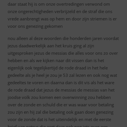
daar staat hij is om onze overtredingen verwond om
onze ongerechtigheden verbrijzeld en de straf die ons
vrede aanbrengt was op hem en door zijn striemen is er
voor ons genezing gekomen
nou alleen al deze woorden die honderden jaren voordat
jezus daadwerkelijk aan het kruis ging al zijn
uitgesproken jezus de messias die alles voor ons zo over
hebben en als we kijken naar dit vissen dan is het
eigenlijk ook tegelijkertijd de rode draad in het hele
gedeelte als je heel je zou je 53 zal lezen en ook nog wat
gedeeltes te voren en daarna dan is dit vis als het ware
de rode draad dat jezus de messias de messias van het
joodse volk zou komen een overwinning zou hebben
over de zonde en schuld die er was waar voor betaling
zou zijn en hij zal die betaling ook gaan doen genezing
voor de zonde dat is het uiteindelijk en met de eerste
brief van petrus die zegt daar ook nog iets over een