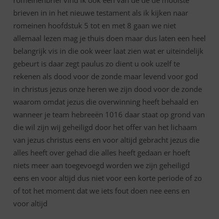
romeinenbrief vind ik ook een van de de de mooiste
brieven in in het nieuwe testament als ik kijken naar
romeinen hoofdstuk 5 tot en met 8 gaan we niet
allemaal lezen mag je thuis doen maar dus laten een heel
belangrijk vis in die ook weer laat zien wat er uiteindelijk
gebeurt is daar zegt paulus zo dient u ook uzelf te
rekenen als dood voor de zonde maar levend voor god
in christus jezus onze heren we zijn dood voor de zonde
waarom omdat jezus die overwinning heeft behaald en
wanneer je team hebreeën 1016 daar staat op grond van
die wil zijn wij geheiligd door het offer van het lichaam
van jezus christus eens en voor altijd gebracht jezus die
alles heeft over gehad die alles heeft gedaan er hoeft
niets meer aan toegevoegd worden we zijn geheiligd
eens en voor altijd dus niet voor een korte periode of zo
of tot het moment dat we iets fout doen nee eens en
voor altijd