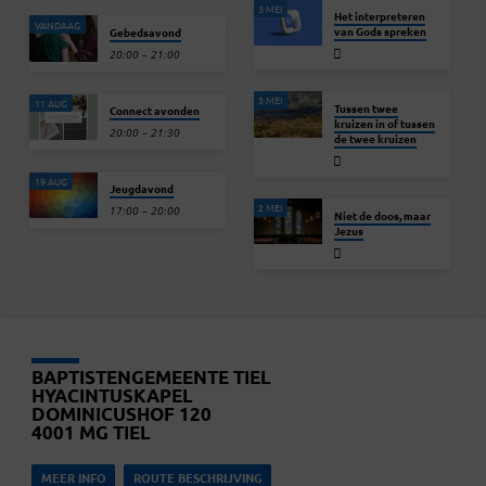
3 MEI
Het interpreteren
VANDAAG
van Gods spreken
Gebedsavond
20:00 – 21:00
3 MEI
11 AUG
Tussen twee
Connect avonden
kruizen in of tussen
20:00 – 21:30
de twee kruizen
19 AUG
Jeugdavond
2 MEI
17:00 – 20:00
Niet de doos, maar
Jezus
BAPTISTENGEMEENTE TIEL
HYACINTUSKAPEL
DOMINICUSHOF 120
4001 MG TIEL
MEER INFO
ROUTE BESCHRIJVING