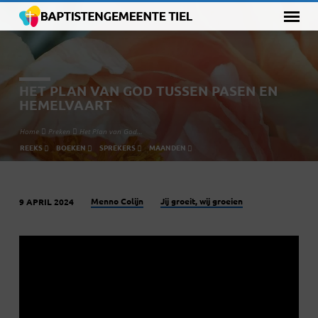
HET PLAN VAN GOD TUSSEN PASEN EN
HEMELVAART
Home
Preken
Het Plan van God…
REEKS
BOEKEN
SPREKERS
MAANDEN
Menno Colijn
Jij groeit, wij groeien
9 APRIL 2024
HET
PLAN
VAN
GOD
TUSSEN
PASEN