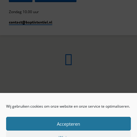
Zondag 10.00 uur
contact​@baptistentiel.nl
Wij gebruiken cookies om onze website en onze service te optimaliseren.
ONLINE ARCHIEF
CONTACT
Sprekers
ANBI
Preekseries
E-mail
Accepteren
Privacy beleid
Colofon