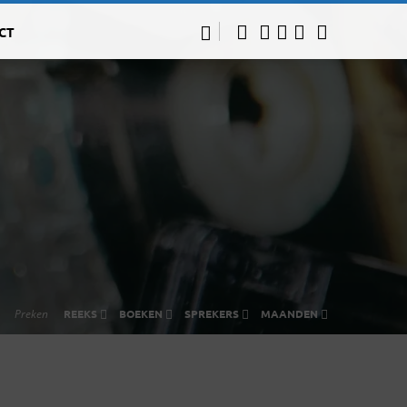
CT
Preken
REEKS
BOEKEN
SPREKERS
MAANDEN