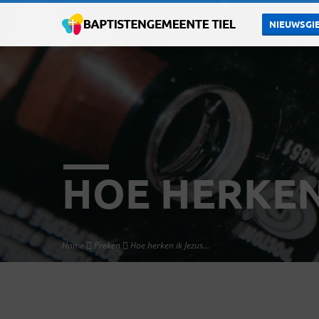
NIEUWSGIE
HOE HERKEN 
Home
Preken
Hoe herken ik Jezus…