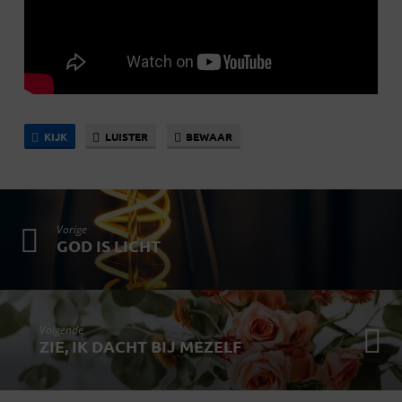
KIJK
LUISTER
BEWAAR
Vorige
GOD IS LICHT
Volgende
ZIE, IK DACHT BIJ MEZELF