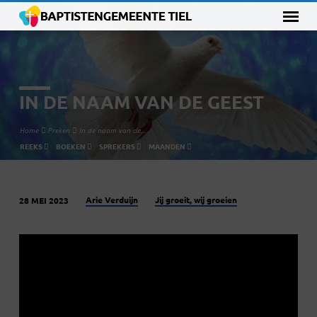
IN DE NAAM VAN DE GEEST
Home
Preken
In de naam van de…
REEKS
BOEKEN
SPREKERS
MAANDEN
Arie Verduijn
Jij groeit, wij groeien
28 MEI 2023
IN
DE
NAAM
VAN
DE
GEEST