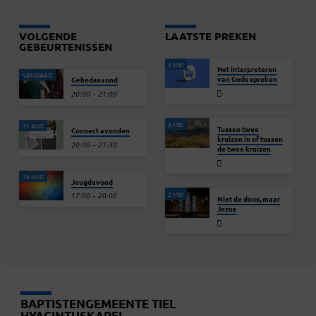
VOLGENDE
LAATSTE PREKEN
GEBEURTENISSEN
3 MEI
Het interpreteren
VANDAAG
van Gods spreken
Gebedsavond
20:00 – 21:00
3 MEI
11 AUG
Tussen twee
Connect avonden
kruizen in of tussen
20:00 – 21:30
de twee kruizen
19 AUG
Jeugdavond
2 MEI
17:00 – 20:00
Niet de doos, maar
Jezus
BAPTISTENGEMEENTE TIEL
HYACINTUSKAPEL