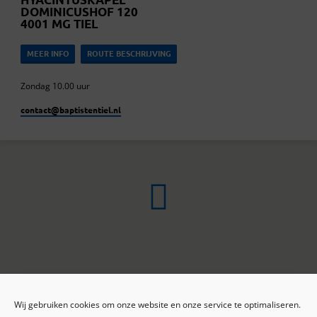
DOMINICUSHOF 120
4001 MG TIEL
MEER INFO
ROUTE BESCHRIJVING
Zondag 10.00 uur
contact​@baptistentiel.nl
Wij gebruiken cookies om onze website en onze service te optimaliseren.
ONLINE ARCHIEF
CONTACT