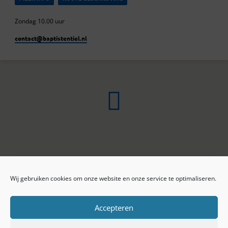
Zondag 10.00 uur
contact​@baptistentiel.nl
Wij gebruiken cookies om onze website en onze service te optimaliseren.
ONLINE ARCHIEF
CONTACT
Sprekers
ANBI
Preekseries
E-mail
Accepteren
Privacy beleid
Colofon