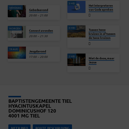
3 MEI
Het interpreteren
VANDAAG
van Gods spreken
Gebedsavond
20:00 – 21:00
3 MEI
MORGEN
Tussen twee
Connect avonden
kruizen in of tussen
20:00 – 21:30
de twee kruizen
19 AUG
Jeugdavond
2 MEI
17:00 – 20:00
Niet de doos, maar
Jezus
BAPTISTENGEMEENTE TIEL
HYACINTUSKAPEL
DOMINICUSHOF 120
4001 MG TIEL
MEER INFO
ROUTE BESCHRIJVING