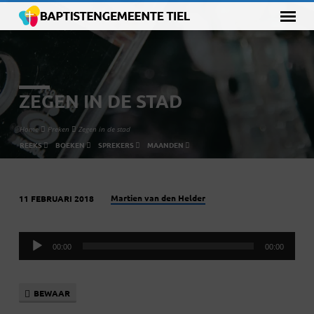
ZEGEN IN DE STAD
Home
Preken
Zegen in de stad
REEKS
BOEKEN
SPREKERS
MAANDEN
Martien van den Helder
11 FEBRUARI 2018
ZEGEN
IN
Audiospeler
DE
00:00
00:00
STAD
BEWAAR