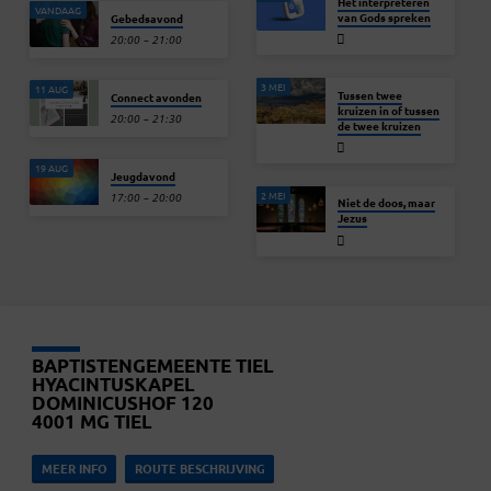
Het interpreteren
VANDAAG
van Gods spreken
Gebedsavond
20:00 – 21:00
3 MEI
11 AUG
Tussen twee
Connect avonden
kruizen in of tussen
20:00 – 21:30
de twee kruizen
19 AUG
Jeugdavond
2 MEI
17:00 – 20:00
Niet de doos, maar
Jezus
BAPTISTENGEMEENTE TIEL
HYACINTUSKAPEL
DOMINICUSHOF 120
4001 MG TIEL
MEER INFO
ROUTE BESCHRIJVING