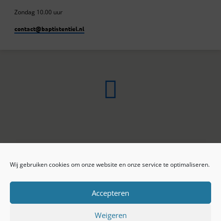
Zondag 10.00 uur
contact​@baptistentiel.nl
Wij gebruiken cookies om onze website en onze service te optimaliseren.
ONLINE ARCHIEF
CONTACT
Sprekers
ANBI
Preekseries
E-mail
Accepteren
Privacy beleid
Colofon
Weigeren