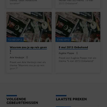
thema “Gods liefdevolle
Helder met als thema “19 mei
karakter”
2013 Onbekend”
12 MEI 2013
5 MEI 2013
Waarom zou je op reis gaan
5 mei 2013 Onbekend
?
Eugène Poppe
Arie Verduijn
Preek van Eugène Poppe met als
thema “5 mei 2013 Onbekend”
Preek van Arie Verduijn met als
thema “Waarom zou je op reis
gaan ?”
VOLGENDE
LAATSTE PREKEN
GEBEURTENISSEN