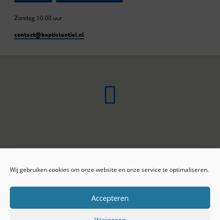
Zondag 10.00 uur
contact​@baptistentiel.nl
Wij gebruiken cookies om onze website en onze service te optimaliseren.
ONLINE ARCHIEF
CONTACT
Sprekers
ANBI
Preekseries
E-mail
Accepteren
Privacy beleid
Colofon
Weigeren