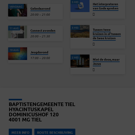
3 MEI
Het interpreteren
VANDAAG
van Gods spreken
Gebedsavond
20:00 – 21:00
3 MEI
11 AUG
Tussen twee
Connect avonden
kruizen in of tussen
20:00 – 21:30
de twee kruizen
19 AUG
Jeugdavond
2 MEI
17:00 – 20:00
Niet de doos, maar
Jezus
BAPTISTENGEMEENTE TIEL
HYACINTUSKAPEL
DOMINICUSHOF 120
4001 MG TIEL
MEER INFO
ROUTE BESCHRIJVING