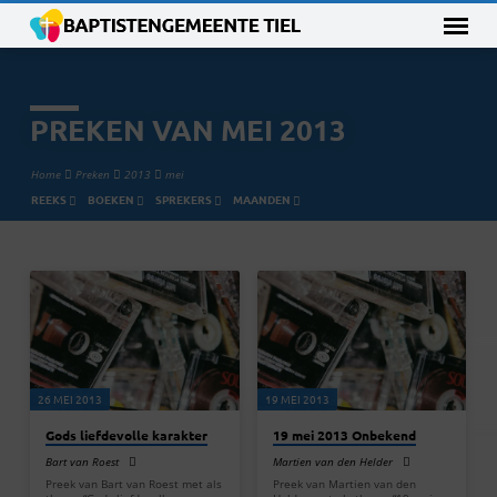
PREKEN VAN MEI 2013
Home
Preken
2013
mei
REEKS
BOEKEN
SPREKERS
MAANDEN
PREKEN
VAN
MEI
2013
26 MEI 2013
19 MEI 2013
Gods liefdevolle karakter
19 mei 2013 Onbekend
Bart van Roest
Martien van den Helder
Preek van Bart van Roest met als
Preek van Martien van den