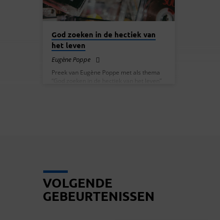
God zoeken in de hectiek van
het leven
Eugène Poppe
Preek van Eugène Poppe met als thema
“God zoeken in de hectiek van het leven”
VOLGENDE
GEBEURTENISSEN