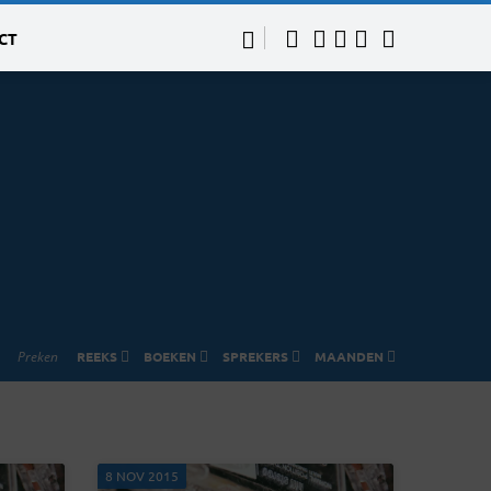
CT
Preken
REEKS
BOEKEN
SPREKERS
MAANDEN
8 NOV 2015