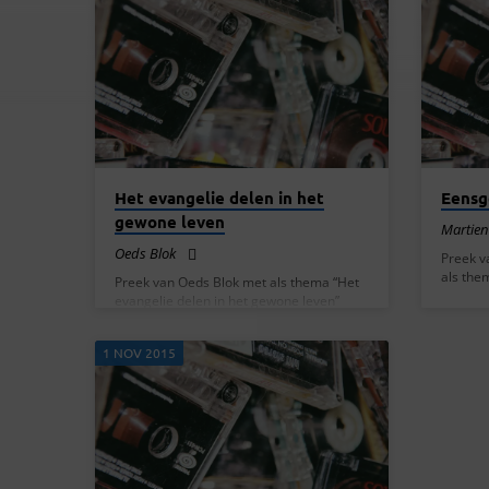
PREKEN
VAN
NOVEMBER
2015
Het evangelie delen in het
Eensg
gewone leven
Martien
Oeds Blok
Preek v
als the
Preek van Oeds Blok met als thema “Het
evangelie delen in het gewone leven”
1 NOV 2015