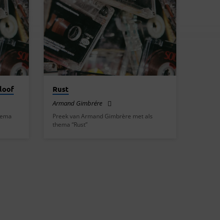
loof
Rust
Armand Gimbrére
hema
Preek van Armand Gimbrère met als
thema “Rust”