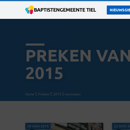
NIEUWSGIE
PREKEN VA
2015
Home
Preken
2015
november
29 NOV 2015
22 NOV 2