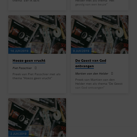
thema “Eer IK BEN”
Helder met als thema “Het
gevolg van een keuze”
16 JUN 2019
9 JUN 2019
Hoezo geen vrucht
De Geest van God
ontvangen
Piet Passchier
Martien van den Helder
Preek van Piet Passchier met als
thema “Hoezo geen vrucht”
Preek van Martien van den
Helder met als thema “De Geest
van God ontvangen”
2 JUN 2019