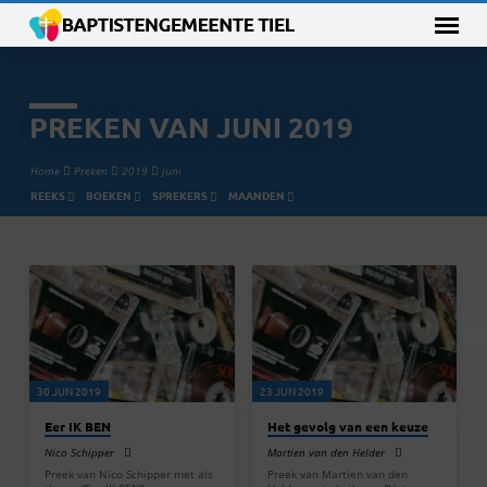
PREKEN VAN JUNI 2019
Home
Preken
2019
juni
REEKS
BOEKEN
SPREKERS
MAANDEN
PREKEN
VAN
JUNI
2019
30 JUN 2019
23 JUN 2019
Eer IK BEN
Het gevolg van een keuze
Nico Schipper
Martien van den Helder
Preek van Nico Schipper met als
Preek van Martien van den