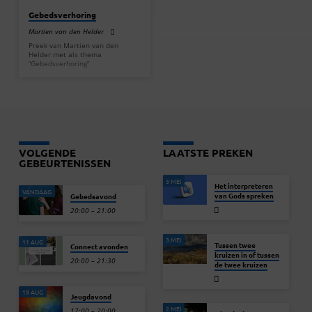
Gebedsverhoring
Martien van den Helder
Preek van Martien van den
Helder met als thema
“Gebedsverhoring”
VOLGENDE
LAATSTE PREKEN
GEBEURTENISSEN
3 MEI
Het interpreteren
VANDAAG
van Gods spreken
Gebedsavond
20:00 – 21:00
3 MEI
11 AUG
Tussen twee
Connect avonden
kruizen in of tussen
20:00 – 21:30
de twee kruizen
19 AUG
Jeugdavond
2 MEI
17:00 – 20:00