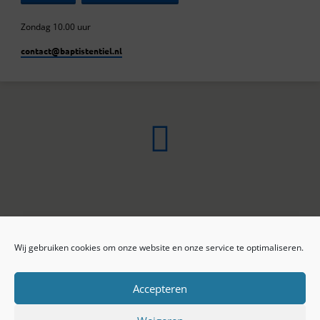
Zondag 10.00 uur
contact​@baptistentiel.nl
Wij gebruiken cookies om onze website en onze service te optimaliseren.
ONLINE ARCHIEF
CONTACT
Sprekers
ANBI
Preekseries
E-mail
Accepteren
Privacy beleid
Colofon