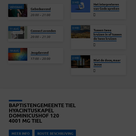
3 MEI
Het interpreteren
VANDAAG
van Gods spreken
Gebedsavond
20:00 – 21:00
3 MEI
11 AUG
Tussen twee
Connect avonden
kruizen in of tussen
20:00 – 21:30
de twee kruizen
19 AUG
Jeugdavond
2 MEI
17:00 – 20:00
Niet de doos, maar
Jezus
BAPTISTENGEMEENTE TIEL
HYACINTUSKAPEL
DOMINICUSHOF 120
4001 MG TIEL
MEER INFO
ROUTE BESCHRIJVING