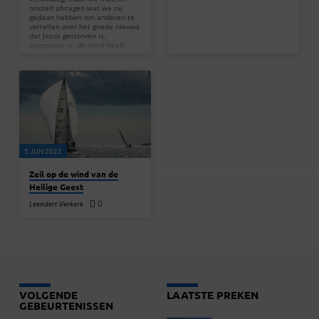
onszelf afvragen wat we nu
gedaan hebben om anderen te
vertellen over het goede nieuws
dat Jezus gestorven is,
opgestaan is, de dood heeft
overwonnen en de weg naar de
Vader heeft vrijgemaakt. Dat
goede nieuws, dat Evangelie,
delen met onze naaste en
mensen die niet geloven of
gepassioneerde twijfelaars zijn.
Na de sabbat, bij het
ochtendgloren van de eerste
dag van de week, kwam Maria
van Magdala met de…
5 JUN 2022
Zeil op de wind van de
Heilige Geest
Leendert Verkerk
VOLGENDE
LAATSTE PREKEN
GEBEURTENISSEN