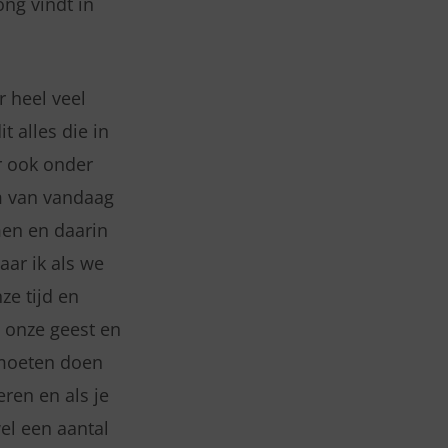
ng vindt in
r heel veel
t alles die in
r ook onder
em van vandaag
men en daarin
aar ik als we
ze tijd en
s onze geest en
 moeten doen
eren en als je
el een aantal