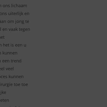
an ons lichaam
ns uiterlijk en
 aan om jong te
l en vaak tegen
het
 het is een u
en kunnen
n een trend
el veel
oces kunnen
irurgie toe toe
ijke
oeten