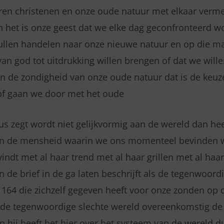
en christenen en onze oude natuur met elkaar vermen
 het is onze geest dat we elke dag geconfronteerd 
ullen handelen naar onze nieuwe natuur en op die ma
van god tot uitdrukking willen brengen of dat we wil
n de zondigheid van onze oude natuur dat is de keu
of gaan we door met het oude
us zegt wordt niet gelijkvormig aan de wereld dan heef
an de mensheid waarin we ons momenteel bevinden 
vindt met al haar trend met al haar grillen met al ha
in de brief in de ga laten beschrijft als de tegenwoord
 164 die zichzelf gegeven heeft voor onze zonden op d
de tegenwoordige slechte wereld overeenkomstig de 
n hij heeft het hier over het systeem van de wereld d