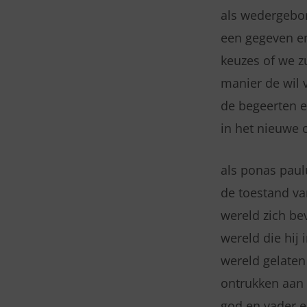
als wedergebor
een gegeven en
keuzes of we z
manier de wil 
de begeerten e
in het nieuwe 
als ponas paul
de toestand v
wereld zich be
wereld die hij 
wereld gelaten
ontrukken aan 
god en vader e