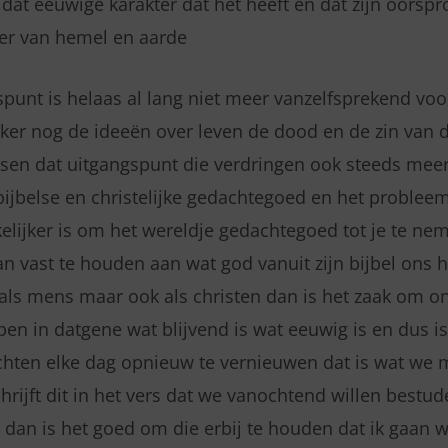
at eeuwige karakter dat het heeft en dat zijn oorspro
er van hemel en aarde
spunt is helaas al lang niet meer vanzelfsprekend voo
ker nog de ideeën over leven de dood en de zin van di
sen dat uitgangspunt die verdringen ook steeds mee
bijbelse en christelijke gedachtegoed en het proble
kelijker is om het wereldje gedachtegoed tot je te ne
n vast te houden aan wat god vanuit zijn bijbel ons h
 als mens maar ook als christen dan is het zaak om on
pen in datgene wat blijvend is wat eeuwig is en dus i
chten elke dag opnieuw te vernieuwen dat is wat we
rijft dit in het vers dat we vanochtend willen bestud
t dan is het goed om die erbij te houden dat ik gaan w