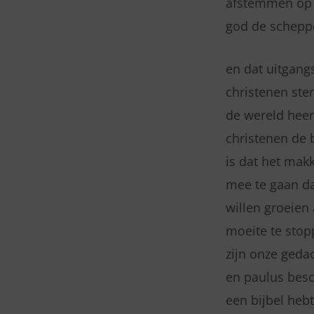
afstemmen op d
god de schepp
en dat uitgang
christenen ster
de wereld heer
christenen de 
is dat het mak
mee te gaan da
willen groeien
moeite te stop
zijn onze geda
en paulus besch
een bijbel heb