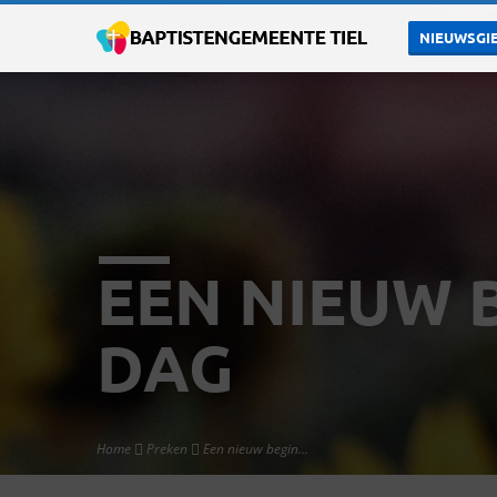
NIEUWSGIE
EEN NIEUW 
DAG
Home
Preken
Een nieuw begin…