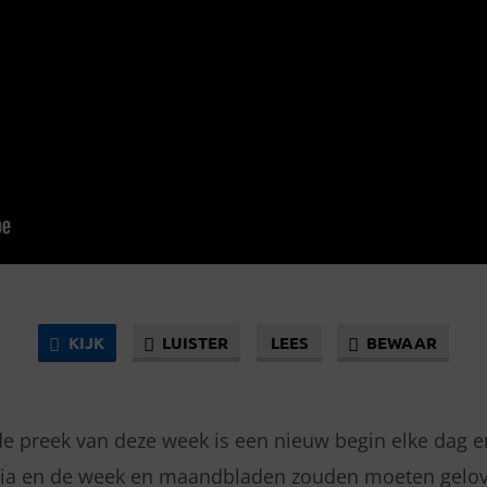
KIJK
LUISTER
LEES
BEWAAR
n de preek van deze week is een nieuw begin elke dag e
ia en de week en maandbladen zouden moeten gelov