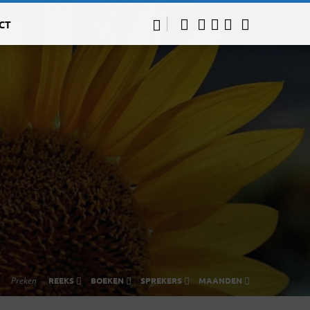
CT
Preken
REEKS
BOEKEN
SPREKERS
MAANDEN