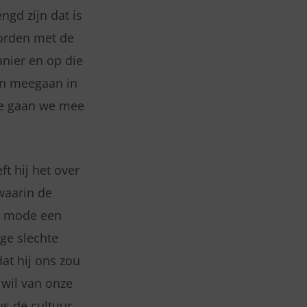
gd zijn dat is
worden met de
nier en op die
len meegaan in
ze gaan we mee
t hij het over
waarin de
ar mode een
ige slechte
at hij ons zou
wil van onze
us de cultuur