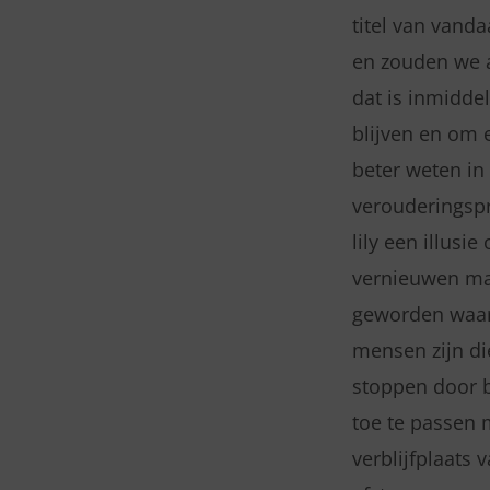
titel van vand
en zouden we a
dat is inmidde
blijven en om 
beter weten in
verouderingspr
lily een illus
vernieuwen maa
geworden waar i
mensen zijn d
stoppen door bo
toe te passen 
verblijfplaats 