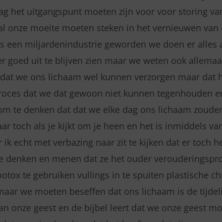
aag het uitgangspunt moeten zijn voor voor storing v
l onze moeite moeten steken in het vernieuwen van o
ls een miljardenindustrie geworden we doen er alles
er goed uit te blijven zien maar we weten ook allemaa
 dat we ons lichaam wel kunnen verzorgen maar dat 
oces dat we dat gewoon niet kunnen tegenhouden en
ie om te denken dat dat we elke dag ons lichaam zoud
r toch als je kijkt om je heen en het is inmiddels va
k echt met verbazing naar zit te kijken dat er toch he
ie denken en menen dat ze het ouder verouderingspr
tox te gebruiken vullings in te spuiten plastische ch
maar we moeten beseffen dat ons lichaam is de tijdel
van onze geest en de bijbel leert dat we onze geest m