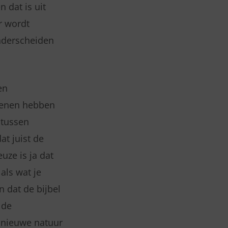
n dat is uit
r wordt
nderscheiden
en
stenen hebben
s tussen
t juist de
uze is ja dat
als wat je
 dat de bijbel
 de
e nieuwe natuur