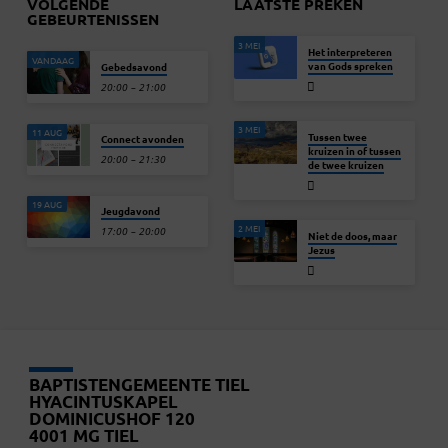
VOLGENDE
LAATSTE PREKEN
GEBEURTENISSEN
3 MEI
Het interpreteren
VANDAAG
van Gods spreken
Gebedsavond
20:00 – 21:00
3 MEI
11 AUG
Tussen twee
Connect avonden
kruizen in of tussen
20:00 – 21:30
de twee kruizen
19 AUG
Jeugdavond
2 MEI
17:00 – 20:00
Niet de doos, maar
Jezus
BAPTISTENGEMEENTE TIEL
HYACINTUSKAPEL
DOMINICUSHOF 120
4001 MG TIEL