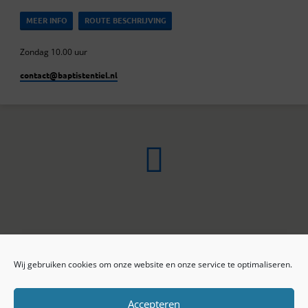
MEER INFO
ROUTE BESCHRIJVING
Zondag 10.00 uur
contact​@baptistentiel.nl
Wij gebruiken cookies om onze website en onze service te optimaliseren.
ONLINE ARCHIEF
CONTACT
Sprekers
ANBI
Preekseries
E-mail
Accepteren
Privacy beleid