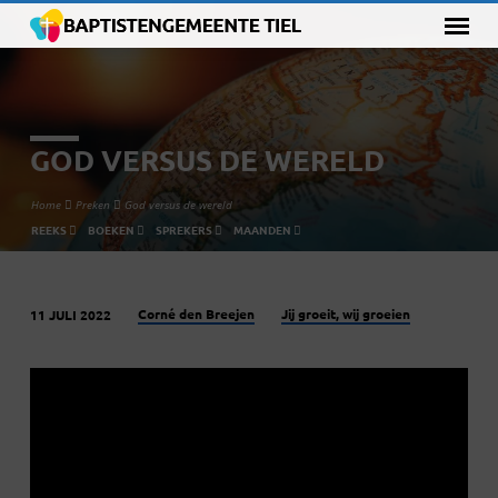
GOD VERSUS DE WERELD
Home
Preken
God versus de wereld
REEKS
BOEKEN
SPREKERS
MAANDEN
Corné den Breejen
Jij groeit, wij groeien
11 JULI 2022
GOD
VERSUS
DE
WERELD