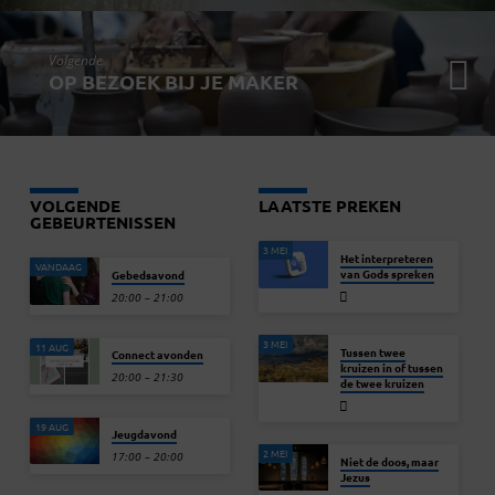
Volgende
OP BEZOEK BIJ JE MAKER
VOLGENDE
LAATSTE PREKEN
GEBEURTENISSEN
3 MEI
Het interpreteren
VANDAAG
van Gods spreken
Gebedsavond
20:00 – 21:00
3 MEI
11 AUG
Tussen twee
Connect avonden
kruizen in of tussen
20:00 – 21:30
de twee kruizen
19 AUG
Jeugdavond
2 MEI
17:00 – 20:00
Niet de doos, maar
Jezus