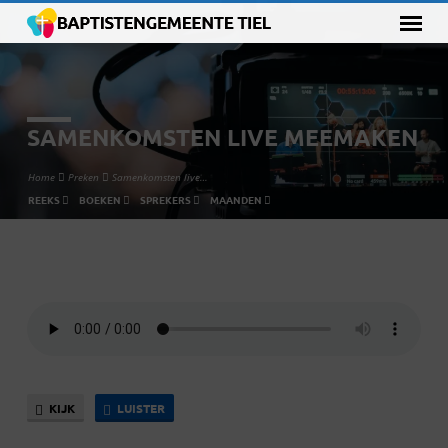
SAMENKOMSTEN LIVE MEEMAKEN
Home
Preken
Samenkomsten live…
REEKS
BOEKEN
SPREKERS
MAANDEN
SAMENKOMSTEN
LIVE
MEEMAKEN
KIJK
LUISTER