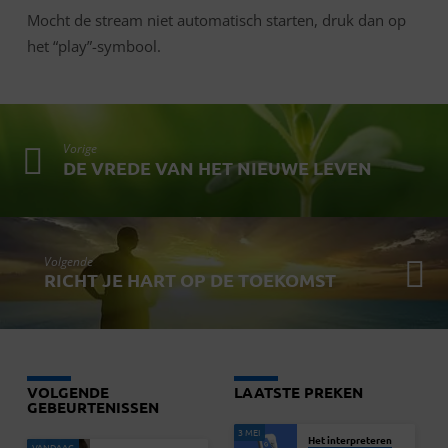
Mocht de stream niet automatisch starten, druk dan op
het “play”-symbool.
Vorige
DE VREDE VAN HET NIEUWE LEVEN
Volgende
RICHT JE HART OP DE TOEKOMST
VOLGENDE
LAATSTE PREKEN
GEBEURTENISSEN
3 MEI
Het interpreteren
VANDAAG