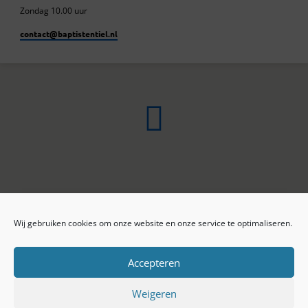
Zondag 10.00 uur
contact​@baptistentiel.nl
Wij gebruiken cookies om onze website en onze service te optimaliseren.
ONLINE ARCHIEF
CONTACT
Sprekers
ANBI
Preekseries
E-mail
Accepteren
Privacy beleid
Colofon
Weigeren