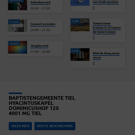
van Gods spreken
Gebedsavond
20:00 – 21:00
3 MEI
11 AUG
Tussen twee
Connect avonden
kruizen in of tussen
20:00 – 21:30
de twee kruizen
19 AUG
Jeugdavond
2 MEI
17:00 – 20:00
Niet de doos, maar
Jezus
BAPTISTENGEMEENTE TIEL
HYACINTUSKAPEL
DOMINICUSHOF 120
4001 MG TIEL
MEER INFO
ROUTE BESCHRIJVING