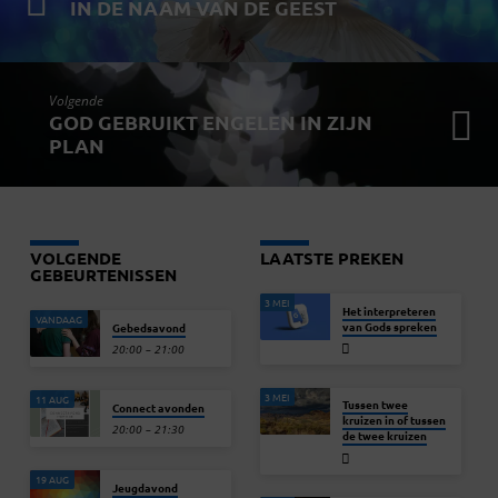
IN DE NAAM VAN DE GEEST
Volgende
GOD GEBRUIKT ENGELEN IN ZIJN
PLAN
VOLGENDE
LAATSTE PREKEN
GEBEURTENISSEN
3 MEI
Het interpreteren
VANDAAG
van Gods spreken
Gebedsavond
20:00 – 21:00
3 MEI
11 AUG
Tussen twee
Connect avonden
kruizen in of tussen
20:00 – 21:30
de twee kruizen
19 AUG
Jeugdavond