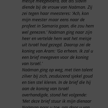
meisje meegevoerd, dat als slavin
diende bij de vrouw van Naäman. Zij
zei tegen haar meesteres: ‘Ach, kon
mijn meester maar eens naar de
profeet in Samaria gaan, die zou hem
wel genezen.’ Naäman ging naar zijn
heer en vertelde hem wat het meisje
uit Israël had gezegd. Daarop zei de
koning van Aram: ‘Ga erheen. Ik zal u
een brief meegeven voor de koning
van Israël.’
Naäman ging op weg, met tien talent
zilver bij zich, zesduizend sjekel goud
en tien stel kleren. In de brief die hij
aan de koning van Israël
overhandigde, stond het volgende:
‘Met deze brief stuur ik mijn dienaar
Naäman naar u toe, om door u van