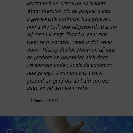
kwamen hem achterna en zeiden:
‘Maar meester, als de profeet u een
ingewikkelde opdracht had gegeven,
had u die toch ook uitgevoerd? Dus nu
hij tegen u zegt: “Baad u, en u zult
weer rein worden,” moet u dat zeker
doen.’ Hierop daalde Naäman af naar
de Jordaan en dompelde zich daar
zevenmaal onder, zoals de godsman
had gezegd. Zijn huid werd weer
gezond, zo gaaf als de huid van een
kind, en hij was weer rein.
2 Koningen 5:1-14
Vorige