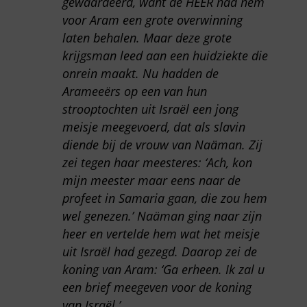
gewaardeerd, want de HEER had hem
voor Aram een grote overwinning
laten behalen. Maar deze grote
krijgsman leed aan een huidziekte die
onrein maakt. Nu hadden de
Arameeërs op een van hun
strooptochten uit Israël een jong
meisje meegevoerd, dat als slavin
diende bij de vrouw van Naäman. Zij
zei tegen haar meesteres: ‘Ach, kon
mijn meester maar eens naar de
profeet in Samaria gaan, die zou hem
wel genezen.’ Naäman ging naar zijn
heer en vertelde hem wat het meisje
uit Israël had gezegd. Daarop zei de
koning van Aram: ‘Ga erheen. Ik zal u
een brief meegeven voor de koning
van Israël.’