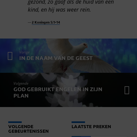
gezond, zo gaaf als de huid van een
kind, en hij was weer rein.
2 Koningen 5:1-14
Vorige
IN DE NAAM VAN DE GEEST
Volgende
GOD GEBRUIKT ENGELEN IN ZIJN
PLAN
VOLGENDE
LAATSTE PREKEN
GEBEURTENISSEN