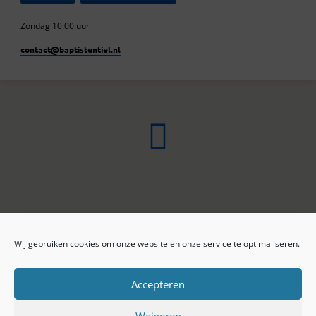
Zondag 10.00 uur
contact​@baptistentiel.nl
Wij gebruiken cookies om onze website en onze service te optimaliseren.
ONLINE ARCHIEF
CONTACT
Sprekers
ANBI
Preekseries
E-mail
Accepteren
Privacy beleid
Colofon
Weigeren