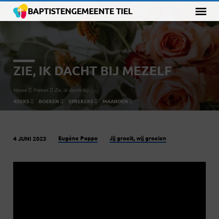
ZIE, IK DACHT BIJ MEZELF
Home
Preken
Zie, ik dacht bij…
REEKS
BOEKEN
SPREKERS
MAANDEN
Eugène Poppe
Jij groeit, wij groeien
4 JUNI 2023
ZIE,
IK
DACHT
BIJ
MEZELF