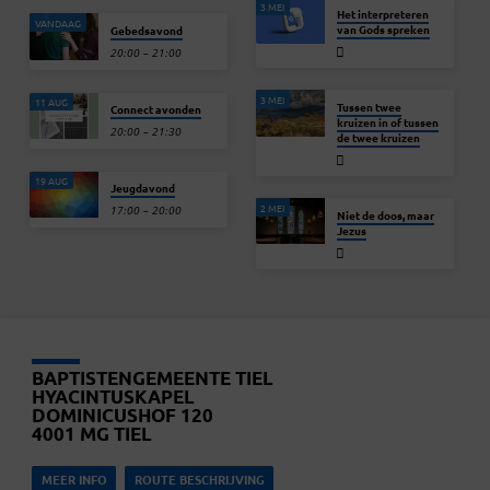
3 MEI
Het interpreteren
VANDAAG
van Gods spreken
Gebedsavond
20:00 – 21:00
3 MEI
11 AUG
Tussen twee
Connect avonden
kruizen in of tussen
20:00 – 21:30
de twee kruizen
19 AUG
Jeugdavond
2 MEI
17:00 – 20:00
Niet de doos, maar
Jezus
BAPTISTENGEMEENTE TIEL
HYACINTUSKAPEL
DOMINICUSHOF 120
4001 MG TIEL
MEER INFO
ROUTE BESCHRIJVING