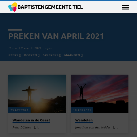
PREKEN VAN APRIL 2021
Home
Preken
2021
april
REEKS
BOEKEN
SPREKERS
MAANDEN
PREKEN
VAN
APRIL
2021
25 APR 2021
18 APR 2021
Wandelen in de Geest
Wandelen
Peter Dijkstra
Jonathan van den Helder