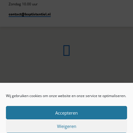
Zondag 10.00 uur
contact​@baptistentiel.nl
Wij gebruiken cookies om onze website en onze service te optimaliseren.
ONLINE ARCHIEF
CONTACT
Sprekers
ANBI
Preekseries
E-mail
Accepteren
Privacy beleid
Colofon
Weigeren