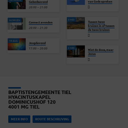
van Gods spreken
Gebedsavond
20:00 – 21:00
3 MEI
MORGEN
Tussen twee
Connect avonden
kruizen in of tussen
20:00 – 21:30
de twee kruizen
19 AUG
Jeugdavond
2 MEI
17:00 – 20:00
Niet de doos, maar
Jezus
BAPTISTENGEMEENTE TIEL
HYACINTUSKAPEL
DOMINICUSHOF 120
4001 MG TIEL
MEER INFO
ROUTE BESCHRIJVING