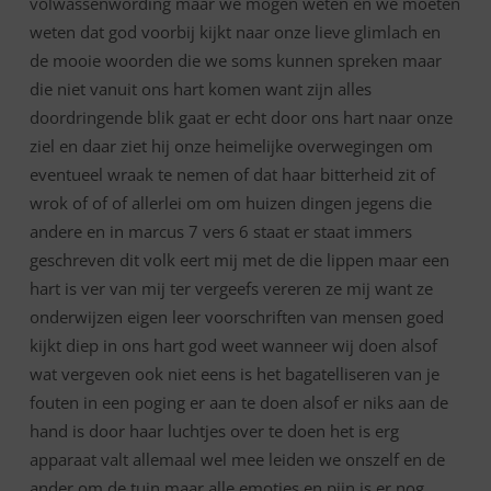
volwassenwording maar we mogen weten en we moeten
weten dat god voorbij kijkt naar onze lieve glimlach en
de mooie woorden die we soms kunnen spreken maar
die niet vanuit ons hart komen want zijn alles
doordringende blik gaat er echt door ons hart naar onze
ziel en daar ziet hij onze heimelijke overwegingen om
eventueel wraak te nemen of dat haar bitterheid zit of
wrok of of of allerlei om om huizen dingen jegens die
andere en in marcus 7 vers 6 staat er staat immers
geschreven dit volk eert mij met de die lippen maar een
hart is ver van mij ter vergeefs vereren ze mij want ze
onderwijzen eigen leer voorschriften van mensen goed
kijkt diep in ons hart god weet wanneer wij doen alsof
wat vergeven ook niet eens is het bagatelliseren van je
fouten in een poging er aan te doen alsof er niks aan de
hand is door haar luchtjes over te doen het is erg
apparaat valt allemaal wel mee leiden we onszelf en de
ander om de tuin maar alle emoties en pijn is er nog