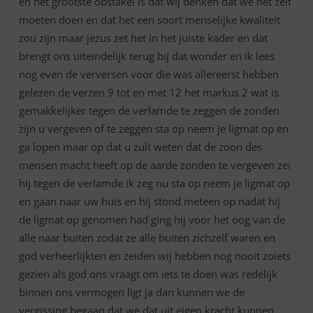
en het grootste obstakel is dat wij denken dat we het zelf
moeten doen en dat het een soort menselijke kwaliteit
zou zijn maar jezus zet het in het juiste kader en dat
brengt ons uiteindelijk terug bij dat wonder en ik lees
nog even de verversen voor die was allereerst hebben
gelezen de verzen 9 tot en met 12 het markus 2 wat is
gemakkelijker tegen de verlamde te zeggen de zonden
zijn u vergeven of te zeggen sta op neem je ligmat op en
ga lopen maar op dat u zult weten dat de zoon des
mensen macht heeft op de aarde zonden te vergeven zei
hij tegen de verlamde ik zeg nu sta op neem je ligmat op
en gaan naar uw huis en hij stond meteen op nadat hij
de ligmat op genomen had ging hij voor het oog van de
alle naar buiten zodat ze alle buiten zichzelf waren en
god verheerlijkten en zeiden wij hebben nog nooit zoiets
gezien als god ons vraagt om iets te doen was redelijk
binnen ons vermogen ligt ja dan kunnen we de
vergissing begaan dat we dat uit eigen kracht kunnen