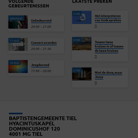
VOLGENDE
LAATSTE PREKEN
GEBEURTENISSEN
3 MEI
Het interpreteren
VANDAAG
van Gods spreken
Gebedsavond
20:00 – 21:00
3 MEI
11 AUG
Tussen twee
Connect avonden
kruizen in of tussen
20:00 – 21:30
de twee kruizen
19 AUG
Jeugdavond
2 MEI
17:00 – 20:00
Niet de doos, maar
Jezus
BAPTISTENGEMEENTE TIEL
HYACINTUSKAPEL
DOMINICUSHOF 120
4001 MG TIEL