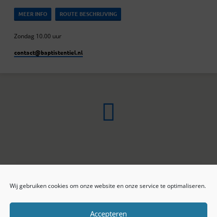
MEER INFO
ROUTE BESCHRIJVING
Zondag 10.00 uur
contact​@baptistentiel.nl
Wij gebruiken cookies om onze website en onze service te optimaliseren.
ONLINE ARCHIEF
CONTACT
Sprekers
ANBI
Preekseries
E-mail
Accepteren
Privacy beleid