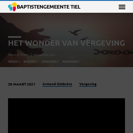
HET WONDER VAN VERGEVING
Home
Preken
Het wonder van…
REEKS
BOEKEN
SPREKERS
MAANDEN
Armand Gimbrére
Vergeving
28 MAART 2021
HET
WONDER
VAN
VERGEVING