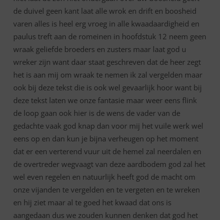
de duivel geen kant laat alle wrok en drift en boosheid
varen alles is heel erg vroeg in alle kwaadaardigheid en
paulus treft aan de romeinen in hoofdstuk 12 neem geen
wraak geliefde broeders en zusters maar laat god u
wreker zijn want daar staat geschreven dat de heer zegt
het is aan mij om wraak te nemen ik zal vergelden maar
ook bij deze tekst die is ook wel gevaarlijk hoor want bij
deze tekst laten we onze fantasie maar weer eens flink
de loop gaan ook hier is de wens de vader van de
gedachte vaak god knap dan voor mij het vuile werk wel
eens op en dan kun je bijna verheugen op het moment
dat er een verterend vuur uit de hemel zal neerdalen en
de overtreder wegvaagt van deze aardbodem god zal het
wel even regelen en natuurlijk heeft god de macht om
onze vijanden te vergelden en te vergeten en te wreken
en hij ziet maar al te goed het kwaad dat ons is
aangedaan dus we zouden kunnen denken dat god het