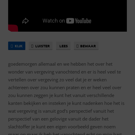
KIJK
LUISTER
LEES
BEWAAR
goedemorgen allemaal en we hebben het over het
wonder van vergeving vanochtend en er is heel veel te
vertellen over vergeving zo veel dat je er weken
achtereen over zou kunnen praten en er heel veel over
zou kunnen zeggen je kunt het vanuit verschillende
kanten bekijken en insteken je kunt nadenken hoe het is
wat vergeving is vanuit god’s perspectief vanuit het
perspectief van een gelovige vanuit de dader het
slachtoffer je kunt een eigen voorbeeld geven noem
maar op maar ik heb het vanochtend echt op mijn hart