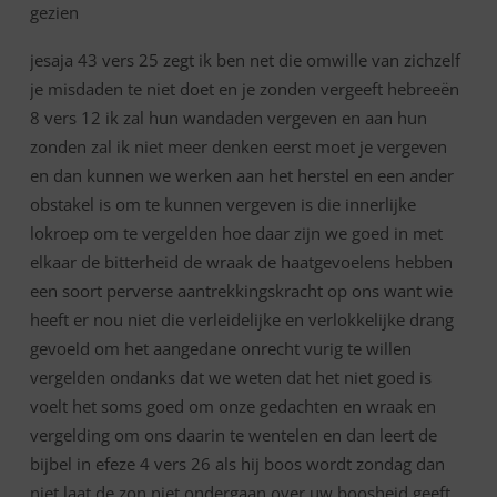
gezien
jesaja 43 vers 25 zegt ik ben net die omwille van zichzelf
je misdaden te niet doet en je zonden vergeeft hebreeën
8 vers 12 ik zal hun wandaden vergeven en aan hun
zonden zal ik niet meer denken eerst moet je vergeven
en dan kunnen we werken aan het herstel en een ander
obstakel is om te kunnen vergeven is die innerlijke
lokroep om te vergelden hoe daar zijn we goed in met
elkaar de bitterheid de wraak de haatgevoelens hebben
een soort perverse aantrekkingskracht op ons want wie
heeft er nou niet die verleidelijke en verlokkelijke drang
gevoeld om het aangedane onrecht vurig te willen
vergelden ondanks dat we weten dat het niet goed is
voelt het soms goed om onze gedachten en wraak en
vergelding om ons daarin te wentelen en dan leert de
bijbel in efeze 4 vers 26 als hij boos wordt zondag dan
niet laat de zon niet ondergaan over uw boosheid geeft