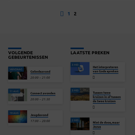
1
2
VOLGENDE
LAATSTE PREKEN
GEBEURTENISSEN
3 MEI
Het interpreteren
VANDAAG
van Gods spreken
Gebedsavond
20:00 – 21:00
3 MEI
11 AUG
Tussen twee
Connect avonden
kruizen in of tussen
20:00 – 21:30
de twee kruizen
19 AUG
Jeugdavond
2 MEI
17:00 – 20:00
Niet de doos, maar
Jezus