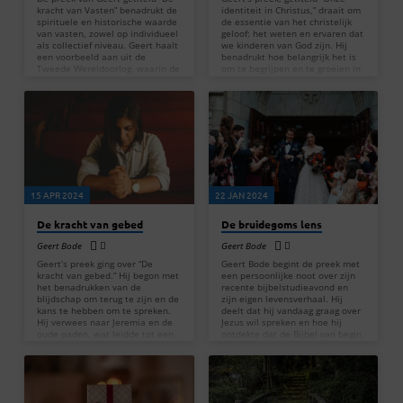
kracht van Vasten” benadrukt de
identiteit in Christus,” draait om
spirituele en historische waarde
de essentie van het christelijk
van vasten, zowel op individueel
geloof: het weten en ervaren dat
als collectief niveau. Geert haalt
we kinderen van God zijn. Hij
een voorbeeld aan uit de
benadrukt hoe belangrijk het is
Tweede Wereldoorlog, waarin de
om te begrijpen en te groeien in
Britse koning en Winston
onze identiteit als zonen en
Churchill opriepen tot nationale
dochters van God. Belangrijke
dagen van bidden en vasten. Dit
punten uit zijn preek Praktische
leidde volgens Geert tot
toepassing: Geert nodigt de
bijzondere gebeurtenissen, zoals
gemeente uit om samen het
de redding van 338.000 soldaten
avondmaal te vieren, een daad
bij Duinkerken. Hij stelt dat
die symbool staat voor onze
vasten een krachtige manier is
eenheid met Christus en onze
om God te zoeken en te ervaren
identiteit als Zijn kinderen.…
hoe Hij ingrijpt…
15 APR 2024
22 JAN 2024
De kracht van gebed
De bruidegoms lens
Geert Bode
Geert Bode
Geert’s preek ging over “De
Geert Bode begint de preek met
kracht van gebed.” Hij begon met
een persoonlijke noot over zijn
het benadrukken van de
recente bijbelstudieavond en
blijdschap om terug te zijn en de
zijn eigen levensverhaal. Hij
kans te hebben om te spreken.
deelt dat hij vandaag graag over
Hij verwees naar Jeremia en de
Jezus wil spreken en hoe hij
oude paden, wat leidde tot een
ontdekte dat de Bijbel van begin
bespreking van geestelijk leven
tot eind spreekt over trouwen
en de geestelijke disciplines,
met God. Hij beschrijft een
zoals gebed, die in de Bergrede
persoonlijke
worden genoemd. Gebed is
paradigmaverschuiving die hij
essentieel, benadrukte hij, en hij
ervoer 18 jaar na zijn bekering.