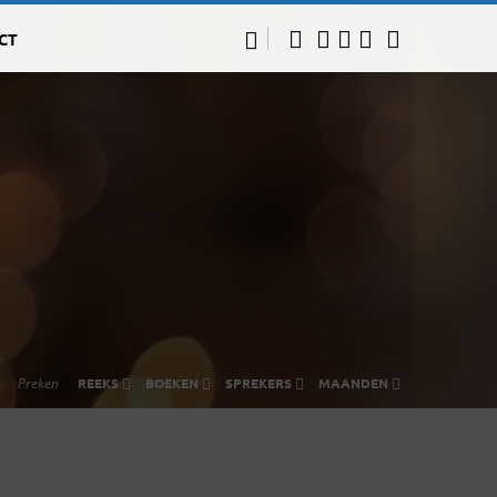
CT
Preken
REEKS
BOEKEN
SPREKERS
MAANDEN