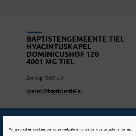
BAPTISTENGEMEENTE TIEL
HYACINTUSKAPEL
DOMINICUSHOF 120
4001 MG TIEL
Zondag 10.00 uur
contact​@baptistentiel.nl
Wij gebruiken cookies om onze website en onze service te optimaliseren.