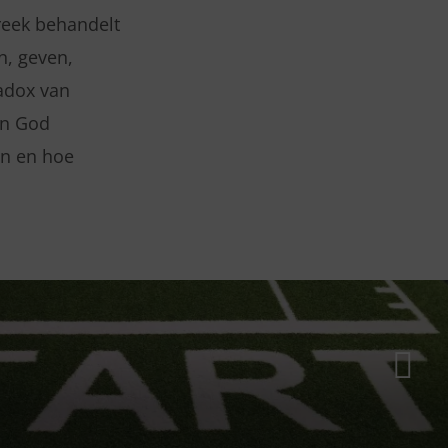
preek behandelt
n, geven,
radox van
an God
en en hoe