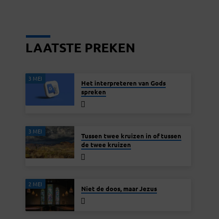
LAATSTE PREKEN
3 MEI
Het interpreteren van Gods
spreken
3 MEI
Tussen twee kruizen in of tussen
de twee kruizen
2 MEI
Niet de doos, maar Jezus