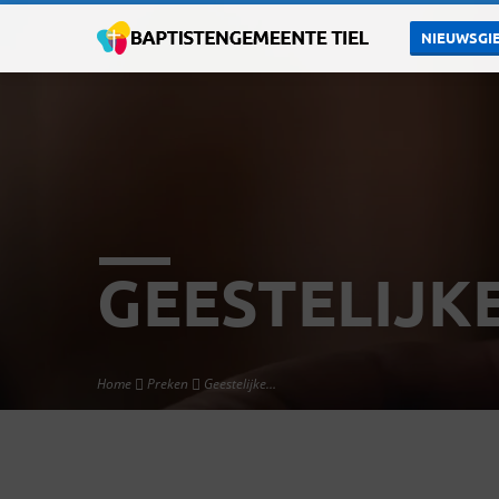
NIEUWSGIE
GEESTELIJKE
Home
Preken
Geestelijke…