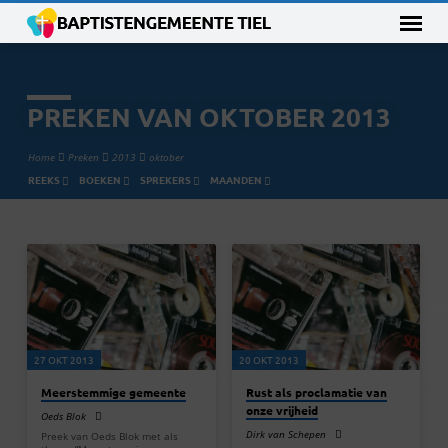
PREKEN VAN OKTOBER 2013
Home
Preken
2013
oktober
REEKS
BOEKEN
SPREKERS
MAANDEN
PREKEN
VAN
OKTOBER
2013
27 OKT 2013
20 OKT 2013
Meerstemmige gemeente
Rust als proclamatie van
onze vrijheid
Oeds Blok
Dirk van Schepen
Preek van Oeds Blok met als