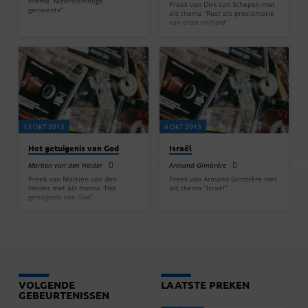
thema “Meerstemmige
Preek van Dirk van Schepen met
gemeente”
als thema “Rust als proclamatie
van onze vrijheid”
13 OKT 2013
6 OKT 2013
Het getuigenis van God
Israël
Martien van den Helder
Armand Gimbrére
Preek van Martien van den
Preek van Armand Gimbrère met
Helder met als thema “Het
als thema “Israël”
getuigenis van God”
VOLGENDE
LAATSTE PREKEN
GEBEURTENISSEN