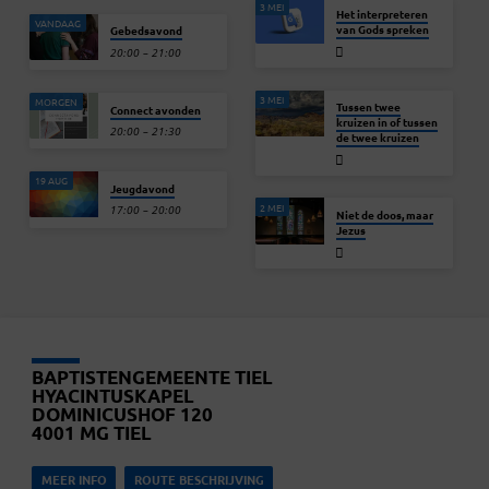
3 MEI
Het interpreteren
VANDAAG
van Gods spreken
Gebedsavond
20:00 – 21:00
3 MEI
MORGEN
Tussen twee
Connect avonden
kruizen in of tussen
20:00 – 21:30
de twee kruizen
19 AUG
Jeugdavond
2 MEI
17:00 – 20:00
Niet de doos, maar
Jezus
BAPTISTENGEMEENTE TIEL
HYACINTUSKAPEL
DOMINICUSHOF 120
4001 MG TIEL
MEER INFO
ROUTE BESCHRIJVING