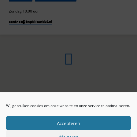
Zondag 10.00 uur
contact​@baptistentiel.nl
Wij gebruiken cookies om onze website en onze service te optimaliseren.
ONLINE ARCHIEF
CONTACT
Sprekers
ANBI
Preekseries
E-mail
Accepteren
Privacy beleid
Colofon
Weigeren