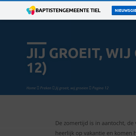
NIEUWSGIE
JIJ GROEIT, WI
12)
Home
Preken
Jij groeit, wij groeien
Pagina 12
De zomertijd is in aantocht, de 
JIJ
heerlijk op vakantie en komen ho