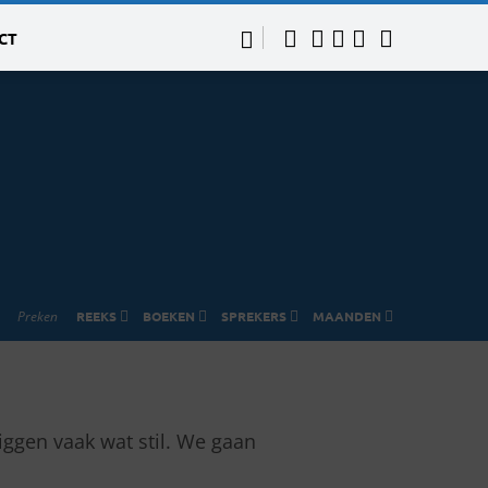
CT
Preken
REEKS
BOEKEN
SPREKERS
MAANDEN
liggen vaak wat stil. We gaan