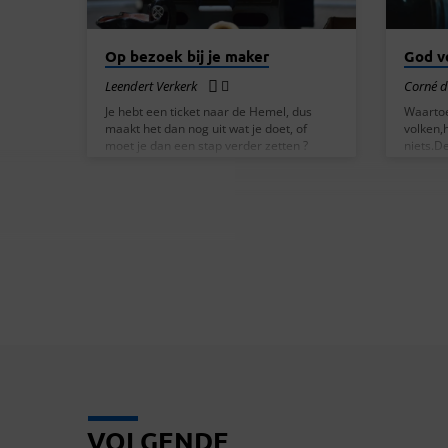
Op bezoek bij je maker
God v
Leendert Verkerk
Corné d
Je hebt een ticket naar de Hemel, dus
Waartoe
maakt het dan nog uit wat je doet, of
volken,
moet je dan een stap verder zetten ?
niets.D
Eerder in de dienst is onderstaande film
verzet,
vertoond. In de bijdrage van Leendert
de HEER
Verkerk wordt verwezen naar deze film.
juk afw
Aan de hand van het bijbelgedeelte
bevrijde
Romeinen 12:1-5 wordt alles uitgelegd.
Heer sp
Broeders en zusters, met een beroep op
hen in w
Gods barmhartigheid vraag ik u om uzelf
hen:‘Ik
als een levend, heilig en God welgevallig
Sion, mi
offer in zijn dienst…
HEER wi
mij:‘Jij
VOLGENDE