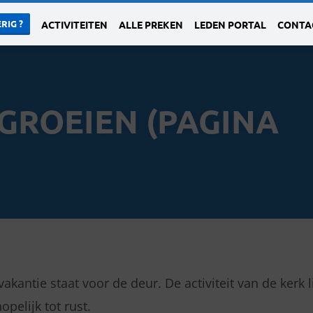
RIG ?
ACTIVITEITEN
ALLE PREKEN
LEDEN PORTAL
CONTA
J GROEIEN
(PAGINA
vakantie staat voor de deur. De activiteit van de kerk 
pelijk tot rust.