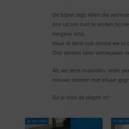
GROEIT,
De bijbel zegt: Allen die vermoe
WIJ
ons uit om rust te vinden bij He
GROEIEN
nergens vind.
Maar ik denk ook omdat we in de
(PAGINA
Ons denken later vernieuwen en 
12)
Als we deze maanden, ieder pers
nieuwe seizoen met elkaar gegro
Ga je mee de diepte in?
25 SEP 2022
11 SEP 2