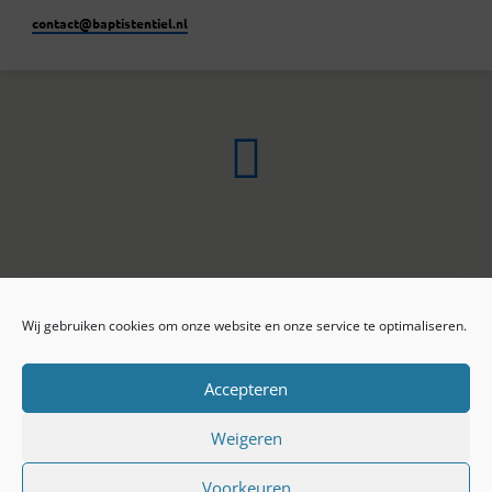
contact​@baptistentiel.nl
Wij gebruiken cookies om onze website en onze service te optimaliseren.
ONLINE ARCHIEF
CONTACT
Sprekers
ANBI
Preekseries
E-mail
Accepteren
Privacy beleid
Colofon
Weigeren
Voorkeuren