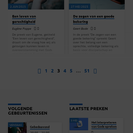
deze race hebben uitgerend.
Jezus, je eigen leven…
Kaleb vertrouwde veertig jaar op
2 JUN 2025
27 MEI 2025
Gods belofte…
Een leven van
De zegen van een goede
gerechtigheid
bekering
Eugène Poppe
Geert Bode
De preek van Eugene, getiteld
In de preek “De zegen van een
“Een leven van gerechtigheid”,
goede bekering” spreekt Geert
draait om de vraag hoe wij als
over het belang van een
gelovigen kunnen leven in
oprechte, volledige bekering als
overeenstemming met Gods
basis voor discipelschap en
gerechtigheid. Eugene begint
geestelijke vrijheid. Hij
met een reflectie op het
benadrukt dat bekering niet
Koninkrijk van God: het is al
alleen gaat over vergeving van
deels gekomen met Jezus, maar
zonden om naar de hemel te
zal pas volledig zichtbaar
gaan, maar vooral over het leven
1
2
3
4
5
…
51
worden bij Zijn wederkomst. In
hier op aarde: het volgen van
de tussentijd leven wij in
Jezus, het opruimen van zonde
verwachting, geroepen om
en het leven in vrijheid en
gerechtigheid te zoeken.
kracht. Geert deelt hoe hij dit
Gerechtigheid, zo legt hij uit, is
persoonlijk heeft ervaren, onder
allereerst een eigenschap van
andere door een intense
God zelf – God is rechtvaardig.
ervaring…
Hij handelt…
VOLGENDE
LAATSTE PREKEN
GEBEURTENISSEN
3 MEI
Het interpreteren
VANDAAG
van Gods spreken
Gebedsavond
20:00 – 21:00