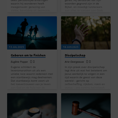
deelt persoonlijke ervaringen
gered. Hij benadrukt dat zijn
waarin hij wonderen heeft
woorden gegrond zijn in de
meegemaakt: genezing van
Bijbel, en moedigt luisteraars
ziekte, bevrijding uit depressie,
aan alles te toetsen aan Gods
en onverwachte voorziening,
Woord. Het thema van zijn
zoals het ontvangen van een
prekenserie is discipelschap en
auto op een moment dat hij
bevrijding: werkelijk leven vanuit
geen geld had. Voor hem was dat
gehoorzaamheid, heilig worden
telkens een bevestiging dat
en zonde achter je laten – dit
vertrouwen op God belangrijker
leidt volgens hem tot ware
is dan het zoeken van hulp bij
vrijheid. Hij bouwt verder op het
mensen. Het centrale thema van
vorige onderwerp over bekering,
de preek is het Bijbelverhaal
waarin hij uitlegde dat
over Maria en Marta.…
regelmatig omkering, zonde…
13 JUL 2025
18 JUN 2025
Geboren om te finishen
Discipelschap
Eugène Poppe
Arie Overgaauw
Eugene schildert de
In zijn preek over discipelschap
levensmarathon uit als een
legt Arie uit wat het betekent om
unieke race waarin iedereen met
Jezus werkelijk te volgen in een
een startbewijs mag deelnemen.
tijd waarin de geest van deze
Dat startbewijs komt voort uit
wereld – gericht op
het toevertrouwen van je leven
zelfverheffing, rijkdom, roem en
aan God en de hulp van de
status – ons continu beïnvloedt.
Heilige Geest. Net zoals atleten
Hij begint met het beeld van
die trainen met discipline en
Jezus die zijn discipelen uitzendt
focus op de prijs, roept apostel
na wonderen als het lopen op
Paulus ons op ook met
water en het opwekken van een
volharding, zelfbeheersing en
dode, waarmee Hij hen niet
doelgerichtheid te leven. Hij
alleen opdraagt, maar ook
bespreekt een viertal Bijbelse
bekrachtigt. Discipelschap
voorbeelden van mensen die
betekent dan ook: vertrouwen op