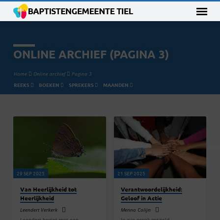
ONLINE ARCHIEF
(PAGINA 3)
Home
Online archief
Pagina 3
REEKS
BOEKEN
SPREKERS
MAANDEN
ONLINE
ARCHIEF
(PAGINA
3)
29 SEP 2025
21 SEP 2025
Van Heerlijkheid tot
Verantwoordelijkheid:
Heerlijkheid
Geloof in Actie
Leendert Verkerk
Menno Colijn
Leendert begint met een
In zijn preek getiteld