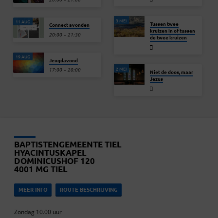
3 MEI
11 AUG
Tussen twee
Connect avonden
kruizen in of tussen
20:00 – 21:30
de twee kruizen
19 AUG
Jeugdavond
2 MEI
17:00 – 20:00
Niet de doos, maar
Jezus
BAPTISTENGEMEENTE TIEL
HYACINTUSKAPEL
DOMINICUSHOF 120
4001 MG TIEL
MEER INFO
ROUTE BESCHRIJVING
Zondag 10.00 uur