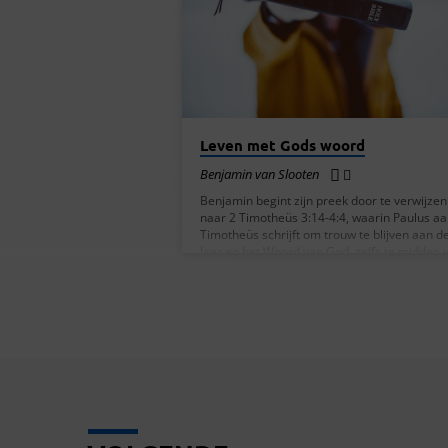
VAN
MAART
2024
Leven met Gods woord
Benjamin van Slooten
Benjamin begint zijn preek door te verwijzen
naar 2 Timotheüs 3:14-4:4, waarin Paulus a
Timotheüs schrijft om trouw te blijven aan d
leer en het Woord van God, zelfs te midden 
afwijkingen en uitdagingen binnen de
gemeente. Timotheüs wordt aangemoedigd
het Woord te prediken, vol te houden, te
weerleggen, te bestraffen en te vermanen 
geduld en onderricht. De preek gaat verder
de context van de brief van Paulus aan
Timotheüs, waarin Timotheüs als jonge leide
wordt…