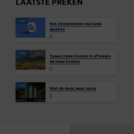
LAATSTE PREKEN
3 MEI
Het interpreteren van Gods
spreken
3 MEI
Tussen twee kruizen in of tussen
de twee kruizen
2 MEI
Niet de doos, maar Jezus