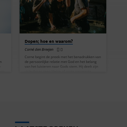
Dopen; hoe en waarom?
Corné den Breejen
Corne begint de preek met het benadrukken van
an
de persoonlijke relatie met God en het belang
e
van het luisteren naar Gods stem. Hij deelt zijn
van
visie dat er geen kleine of grote gemeente
bestaat in de ogen van God, maar dat elke
 om
gemeente belangrijk is in de geest. Hij moedigt
de gemeente aan om zich bewust te zijn van
met
hun kracht en impact, ongeacht hun grootte.
 met
Vervolgens bespreekt Corne het belang van
gehoorzaamheid aan Gods woord en het volgen
r
van…