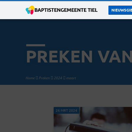
NIEUWSGIE
PREKEN VAN
Home
Preken
2024
maart
26 MRT 2024
PREKEN